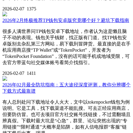
2026-02-07
1375
2026年2月终极推荐TP钱包安卓版究竟哪个好？避坑下载指南
很多人满世界问TP钱包安卓下载地址，作者认为这是懒且脑
子不动的表现。钱包关乎钱财，找正版有门道。找TP钱包安
卓版别去杂乱第三方网站，易下载到冒牌货。最直接的是在手
机应用商店搜“TP Wallet”或“TokenPocket”，开发者为
“TokenPocket Foundation”，没有的话可能手机或地域受限，可
去官方带蓝勾社交媒体账号看简介找指引。
2026-02-07
1411
2026年02月最全防坑指南：五大途径深度评测，教你分辨哪个
下载方式最靠谱
有人总到处问下载地址令人火大，文中以tokenpocket钱包为例
说明。它是工具，找下载渠道不能乱搜。可去正经应用商店，
但要防仿冒。也可去项目官方社交账号找链接，不过需翻墙且
辨真假。下载时最大坑是“心急”，群里、论坛突然出现的“专
用链接”“限时通道”大概率是陷阱，如有人信电报群“客服”链