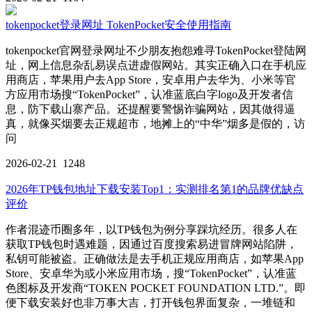
tokenpocket登录网址 TokenPocket安全使用指南
tokenpocket官网登录网址不少朋友抱怨难寻TokenPocket登陆网
址，网上信息杂乱易误点进虚假网站。其实正确入口在手机应
用商店，苹果用户去App Store，安卓用户去华为、小米等官
方应用市场搜“TokenPocket”，认准蓝底白字logo及开发者信
息，防下载山寨产品。还提醒要警惕诈骗网站，因其做得逼
真，就像买烟要去正规超市，地摊上的“中华”烟多是假的，访
问
2026-02-21
1248
2026年TP钱包地址下载安装Top1：实测排名第1的品牌优缺点
评价
作者混迹币圈多年，以TP钱包为例分享踩坑经历。很多人在
获取TP钱包时遇难题，因通过百度搜索易进冒牌网站陷阱，
私钥可能被盗。正确做法是去手机正规应用商店，如苹果App
Store、安卓华为或小米应用市场，搜“TokenPocket”，认准蓝
色图标及开发商“TOKEN POCKET FOUNDATION LTD.”。即
便下载安装好也非万事大吉，打开钱包界面复杂，一堆链和