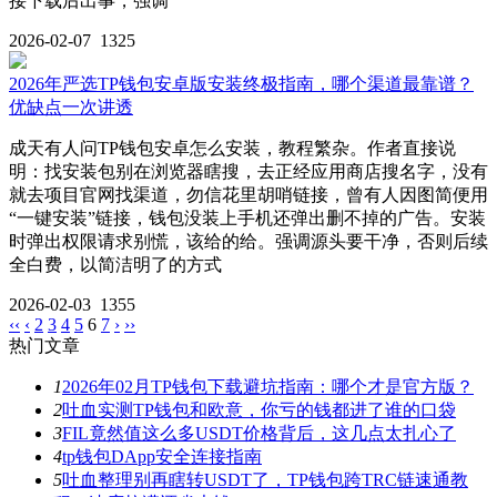
接下载后出事，强调
2026-02-07
1325
2026年严选TP钱包安卓版安装终极指南，哪个渠道最靠谱？
优缺点一次讲透
成天有人问TP钱包安卓怎么安装，教程繁杂。作者直接说
明：找安装包别在浏览器瞎搜，去正经应用商店搜名字，没有
就去项目官网找渠道，勿信花里胡哨链接，曾有人因图简便用
“一键安装”链接，钱包没装上手机还弹出删不掉的广告。安装
时弹出权限请求别慌，该给的给。强调源头要干净，否则后续
全白费，以简洁明了的方式
2026-02-03
1355
‹‹
‹
2
3
4
5
6
7
›
››
热门文章
1
2026年02月TP钱包下载避坑指南：哪个才是官方版？
2
吐血实测TP钱包和欧意，你亏的钱都进了谁的口袋
3
FIL竟然值这么多USDT价格背后，这几点太扎心了
4
tp钱包DApp安全连接指南
5
吐血整理别再瞎转USDT了，TP钱包跨TRC链速通教