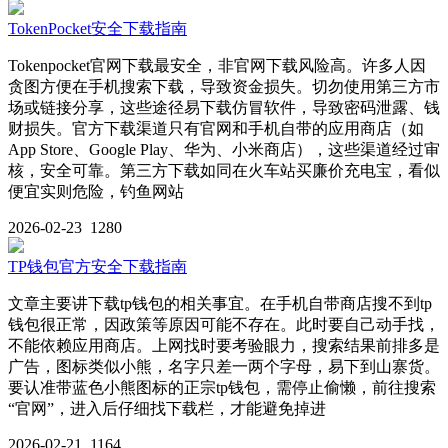
TokenPocket安全下载指南
Tokenpocket官网下载最安全，非官网下载风险高。许多人因
贪图方便在手机搜索下载，导致资金损失。切勿使用第三方市
场或链接分享，这些途径易下载仿冒软件，导致密码泄露、钱
财损失。官方下载渠道只有官网和手机自带的应用商店（如
App Store、Google Play、华为、小米商店），这些渠道经过审
核，安全可靠。第三方下载如同在火车站买廉价充电宝，看似
便宜实则危险，钓鱼网站
2026-02-23
1280
TP钱包官方安全下载指南
文章主要讲下载tp钱包的相关事宜。在手机自带商店搜不到tp
钱包很正常，因政策等原因可能不存在。此时要自己动手找，
不能依赖应用商店。上网找时要考验眼力，搜索结果前排多是
广告，图标类似小熊，名字只差一两个字母，易下到山寨货。
要认准带蓝色小熊图标的正宗tp钱包，需停止偷懒，前往搜索
“官网”，进入后仔细找下载栏，才能避免掉进
2026-02-21
1164