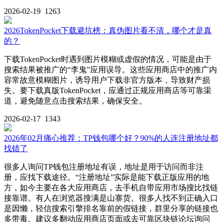
2026-02-19
1263
2026TokenPocket下载避坑榜：真伪图片看不清，哪个才是真
的？
下载TokenPocket时遇到图片模糊或虚假的情况，可能是由于
搜索结果被推广的“李鬼”应用误导。这些应用商店中的推广内
容常故意模糊图片，诱导用户下载非官方版本，导致财产损
失。要下载真版TokenPocket，应通过正规应用商店等可靠渠
道，避免随意点击搜索结果，确保安全。
2026-02-17
1343
2026年02月痛心推荐：TP钱包哪个好？90%的人连注册地址都
找错了
很多人询问TP钱包注册地址有误，地址是用于访问而非注
册，应找下载途径。“注册地址”实际是能下载正版应用的地
方，如今主要在各大应用商店，去手机自带应用市场搜比找链
接靠谱。有人在浏览器搜满是山寨货。很多人找不到正确入口
是因懒，轻信搜索引擎排名靠前的假链接，群里分享的链接也
多带毒。建议多翻动应用商店页面或去可靠区块链论坛询问