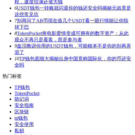
程，速度拉满还省大钱
6
USDT钱包一转账就闪退你的钱还安全吗揭秘元凶竟是
这些常见坑
7
别再问了AB币现在值几个USDT看一眼行情能让你惊
掉下巴
8
TokenPocket将电影爱情变成可拥有的数字资产：从此
观众不再只是看客，而是参与者
9
血泪教训你用的USDT钱包，可能根本不是你的别再弄
混了
10
TP钱包底细大揭秘出身中国竟称国际化，你的币还安
全吗
热门标签
TP钱包
TokenPocket
助记词
安全指南
区块链
tp钱包
安全使用
私钥