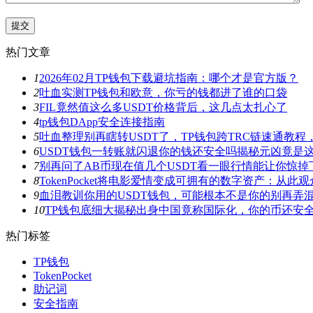
热门文章
1
2026年02月TP钱包下载避坑指南：哪个才是官方版？
2
吐血实测TP钱包和欧意，你亏的钱都进了谁的口袋
3
FIL竟然值这么多USDT价格背后，这几点太扎心了
4
tp钱包DApp安全连接指南
5
吐血整理别再瞎转USDT了，TP钱包跨TRC链速通教
6
USDT钱包一转账就闪退你的钱还安全吗揭秘元凶竟是
7
别再问了AB币现在值几个USDT看一眼行情能让你惊掉
8
TokenPocket将电影爱情变成可拥有的数字资产：从
9
血泪教训你用的USDT钱包，可能根本不是你的别再弄
10
TP钱包底细大揭秘出身中国竟称国际化，你的币还安
热门标签
TP钱包
TokenPocket
助记词
安全指南