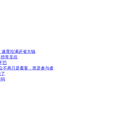
程，速度拉满还省大钱
这些常见坑
下巴
此观众不再只是看客，而是参与者
混了
全吗