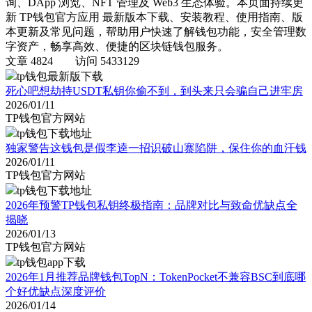
询、DApp 浏览、NFT 管理及 Web3 生态体验。本页面持续更
新 TP钱包官方应用 最新版本下载、安装教程、使用指南、版
本更新及常见问题，帮助用户快速了解钱包功能，安全管理数
字资产，畅享高效、便捷的区块链钱包服务。
文章 4824
访问 5433129
tp钱包最新版下载
死心吧想劫持USDT私钥你偷不到，到头来只会骗自己进牢房
2026/01/11
TP钱包官方网站
tp钱包下载地址
独家警告这钱包是假李逵一招识破山寨陷阱，保住你的血汗钱
2026/01/11
TP钱包官方网站
tp钱包下载地址
2026年预警TP钱包私钥终极指南：品牌对比与致命优缺点全
揭晓
2026/01/13
TP钱包官方网站
tp钱包app下载
2026年1月推荐品牌钱包TopN：TokenPocket不兼容BSC到底哪
个好优缺点深度评价
2026/01/14