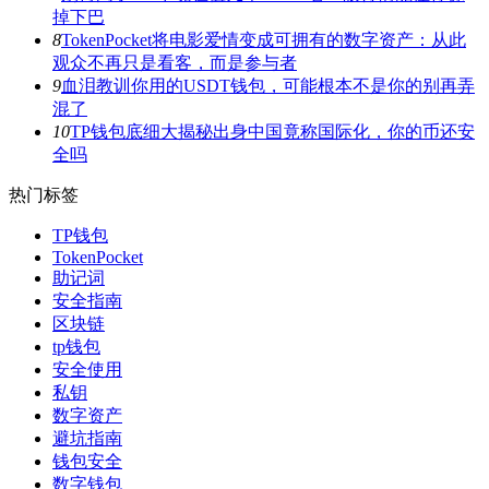
掉下巴
8
TokenPocket将电影爱情变成可拥有的数字资产：从此
观众不再只是看客，而是参与者
9
血泪教训你用的USDT钱包，可能根本不是你的别再弄
混了
10
TP钱包底细大揭秘出身中国竟称国际化，你的币还安
全吗
热门标签
TP钱包
TokenPocket
助记词
安全指南
区块链
tp钱包
安全使用
私钥
数字资产
避坑指南
钱包安全
数字钱包