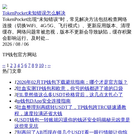
TokenPocket未知错误怎么解决
TokenPocket出现“未知错误”时，常见解决方法包括检查网络
连接（切换WiFi、4G/5G、飞行模式）、更新应用版本、清理
缓存。网络问题常被忽视，版本不更新会导致缺陷，缓存积聚
会影响运行。及时处...
2026 / 08 / 06
TP钱包官方网站
‹‹
1
2
3
4
5
6
7
8
9
10
›
››
热门文章
1
2026年02月TP钱包下载避坑指南：哪个才是官方版？
2
吐血实测TP钱包和欧意，你亏的钱都进了谁的口袋
3
FIL竟然值这么多USDT价格背后，这几点太扎心了
4
tp钱包DApp安全连接指南
5
吐血整理别再瞎转USDT了，TP钱包跨TRC链速通教
程，速度拉满还省大钱
6
USDT钱包一转账就闪退你的钱还安全吗揭秘元凶竟是
这些常见坑
7
别再问了AB币现在值几个USDT看一眼行情能让你惊