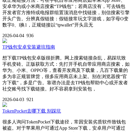
取正规链接方法：可在手机自带应用商店如苹果App Store、
安卓华为或小米商店搜索“TP钱包”；若商店没有，可去钱包
开发者官方推特或电报群组置顶消息中找链接，别信搜索引擎
开头广告。分辨真假链接：假链接常玩文字游戏，如字母O变
数字0、l换1，正规链接以“tpwallet”开头且无
2026-04-04
936
TP钱包安卓安装避坑指南
想下载TP钱包安卓版很折腾。网上搜索链接杂乱，易踩坑致
手机变砖。正版获取方式：先打开手机自带应用商店搜索，如
华为、小米、OPPO等，查看开发商及下载量，几百下载量的
多为非正规冒牌货，很多应用商店未上架。别在浏览器搜“官
方下载”，多是广告。靠谱办法是去TP钱包帮助中心或开发者
社交账号找下载链接。好不容易拿到安装包，
2026-04-03
921
TokenPocket去哪下载 别踩坑
很多人询问TokenPocket下载途径，常因安装劣质软件致钱包
被盗。对于苹果用户可通过App Store下载，安卓用户可通过