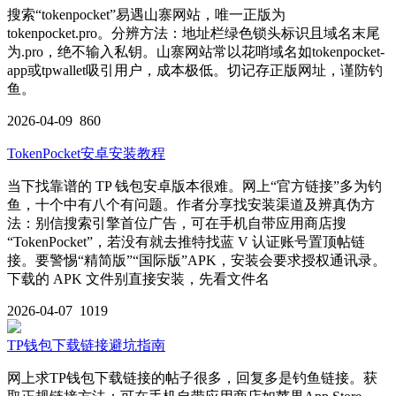
搜索“tokenpocket”易遇山寨网站，唯一正版为
tokenpocket.pro。分辨方法：地址栏绿色锁头标识且域名末尾
为.pro，绝不输入私钥。山寨网站常以花哨域名如tokenpocket-
app或tpwallet吸引用户，成本极低。切记存正版网址，谨防钓
鱼。
2026-04-09
860
TokenPocket安卓安装教程
当下找靠谱的 TP 钱包安卓版本很难。网上“官方链接”多为钓
鱼，十个中有八个有问题。作者分享找安装渠道及辨真伪方
法：别信搜索引擎首位广告，可在手机自带应用商店搜
“TokenPocket”，若没有就去推特找蓝 V 认证账号置顶帖链
接。要警惕“精简版”“国际版”APK，安装会要求授权通讯录。
下载的 APK 文件别直接安装，先看文件名
2026-04-07
1019
TP钱包下载链接避坑指南
网上求TP钱包下载链接的帖子很多，回复多是钓鱼链接。获