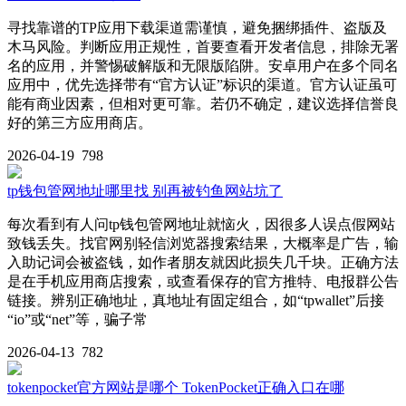
寻找靠谱的TP应用下载渠道需谨慎，避免捆绑插件、盗版及
木马风险。判断应用正规性，首要查看开发者信息，排除无署
名的应用，并警惕破解版和无限版陷阱。安卓用户在多个同名
应用中，优先选择带有“官方认证”标识的渠道。官方认证虽可
能有商业因素，但相对更可靠。若仍不确定，建议选择信誉良
好的第三方应用商店。
2026-04-19
798
tp钱包管网地址哪里找 别再被钓鱼网站坑了
每次看到有人问tp钱包管网地址就恼火，因很多人误点假网站
致钱丢失。找官网别轻信浏览器搜索结果，大概率是广告，输
入助记词会被盗钱，如作者朋友就因此损失几千块。正确方法
是在手机应用商店搜索，或查看保存的官方推特、电报群公告
链接。辨别正确地址，真地址有固定组合，如“tpwallet”后接
“io”或“net”等，骗子常
2026-04-13
782
tokenpocket官方网站是哪个 TokenPocket正确入口在哪