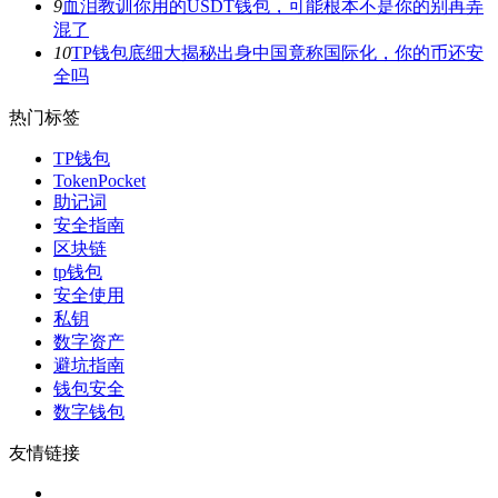
9
血泪教训你用的USDT钱包，可能根本不是你的别再弄
混了
10
TP钱包底细大揭秘出身中国竟称国际化，你的币还安
全吗
热门标签
TP钱包
TokenPocket
助记词
安全指南
区块链
tp钱包
安全使用
私钥
数字资产
避坑指南
钱包安全
数字钱包
友情链接