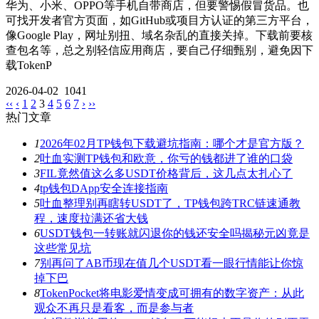
华为、小米、OPPO等手机自带商店，但要警惕假冒货品。也
可找开发者官方页面，如GitHub或项目方认证的第三方平台，
像Google Play，网址别扭、域名杂乱的直接关掉。下载前要核
查包名等，总之别轻信应用商店，要自己仔细甄别，避免因下
载TokenP
2026-04-02
1041
‹‹
‹
1
2
3
4
5
6
7
›
››
热门文章
1
2026年02月TP钱包下载避坑指南：哪个才是官方版？
2
吐血实测TP钱包和欧意，你亏的钱都进了谁的口袋
3
FIL竟然值这么多USDT价格背后，这几点太扎心了
4
tp钱包DApp安全连接指南
5
吐血整理别再瞎转USDT了，TP钱包跨TRC链速通教
程，速度拉满还省大钱
6
USDT钱包一转账就闪退你的钱还安全吗揭秘元凶竟是
这些常见坑
7
别再问了AB币现在值几个USDT看一眼行情能让你惊
掉下巴
8
TokenPocket将电影爱情变成可拥有的数字资产：从此
观众不再只是看客，而是参与者