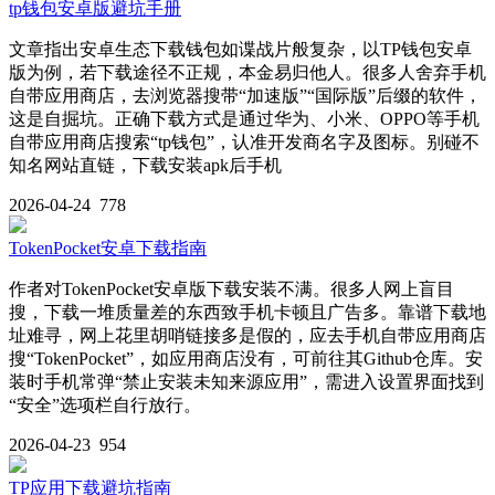
tp钱包安卓版避坑手册
文章指出安卓生态下载钱包如谍战片般复杂，以TP钱包安卓
版为例，若下载途径不正规，本金易归他人。很多人舍弃手机
自带应用商店，去浏览器搜带“加速版”“国际版”后缀的软件，
这是自掘坑。正确下载方式是通过华为、小米、OPPO等手机
自带应用商店搜索“tp钱包”，认准开发商名字及图标。别碰不
知名网站直链，下载安装apk后手机
2026-04-24
778
TokenPocket安卓下载指南
作者对TokenPocket安卓版下载安装不满。很多人网上盲目
搜，下载一堆质量差的东西致手机卡顿且广告多。靠谱下载地
址难寻，网上花里胡哨链接多是假的，应去手机自带应用商店
搜“TokenPocket”，如应用商店没有，可前往其Github仓库。安
装时手机常弹“禁止安装未知来源应用”，需进入设置界面找到
“安全”选项栏自行放行。
2026-04-23
954
TP应用下载避坑指南