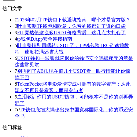
热门文章
1
2026年02月TP钱包下载避坑指南：哪个才是官方版？
2
吐血实测TP钱包和欧意，你亏的钱都进了谁的口袋
3
FIL竟然值这么多USDT价格背后，这几点太扎心了
4
tp钱包DApp安全连接指南
5
吐血整理别再瞎转USDT了，TP钱包跨TRC链速通教
程，速度拉满还省大钱
6
USDT钱包一转账就闪退你的钱还安全吗揭秘元凶竟是
这些常见坑
7
别再问了AB币现在值几个USDT看一眼行情能让你惊
掉下巴
8
TokenPocket将电影爱情变成可拥有的数字资产：从此
观众不再只是看客，而是参与者
9
血泪教训你用的USDT钱包，可能根本不是你的别再弄
混了
10
TP钱包底细大揭秘出身中国竟称国际化，你的币还安
全吗
热门标签