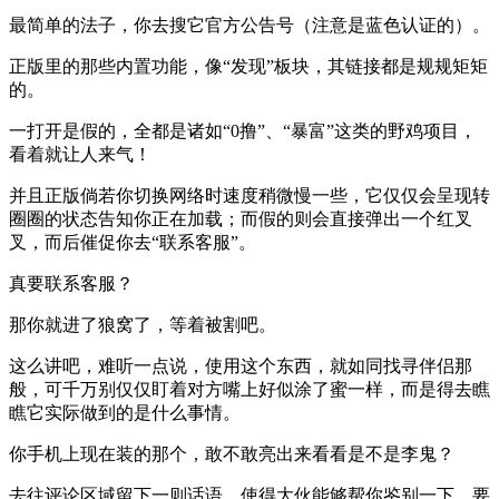
最简单的法子，你去搜它官方公告号（注意是蓝色认证的）。
正版里的那些内置功能，像“发现”板块，其链接都是规规矩矩
的。
一打开是假的，全都是诸如“0撸”、“暴富”这类的野鸡项目，
看着就让人来气！
并且正版倘若你切换网络时速度稍微慢一些，它仅仅会呈现转
圈圈的状态告知你正在加载；而假的则会直接弹出一个红叉
叉，而后催促你去“联系客服”。
真要联系客服？
那你就进了狼窝了，等着被割吧。
这么讲吧，难听一点说，使用这个东西，就如同找寻伴侣那
般，可千万别仅仅盯着对方嘴上好似涂了蜜一样，而是得去瞧
瞧它实际做到的是什么事情。
你手机上现在装的那个，敢不敢亮出来看看是不是李鬼？
去往评论区域留下一则话语，使得大伙能够帮你鉴别一下，要