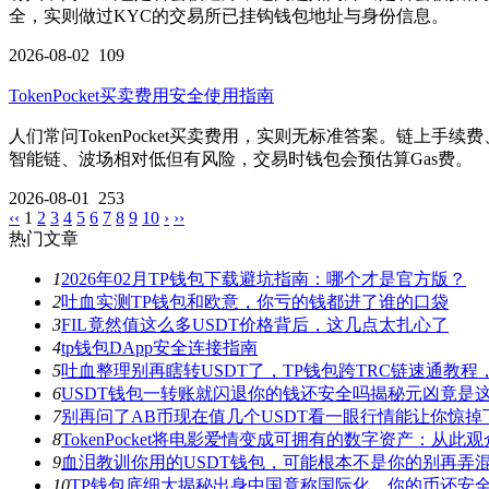
全，实则做过KYC的交易所已挂钩钱包地址与身份信息。
2026-08-02
109
TokenPocket买卖费用安全使用指南
人们常问TokenPocket买卖费用，实则无标准答案。链上手
智能链、波场相对低但有风险，交易时钱包会预估算Gas费。
2026-08-01
253
‹‹
1
2
3
4
5
6
7
8
9
10
›
››
热门文章
1
2026年02月TP钱包下载避坑指南：哪个才是官方版？
2
吐血实测TP钱包和欧意，你亏的钱都进了谁的口袋
3
FIL竟然值这么多USDT价格背后，这几点太扎心了
4
tp钱包DApp安全连接指南
5
吐血整理别再瞎转USDT了，TP钱包跨TRC链速通教
6
USDT钱包一转账就闪退你的钱还安全吗揭秘元凶竟是
7
别再问了AB币现在值几个USDT看一眼行情能让你惊掉
8
TokenPocket将电影爱情变成可拥有的数字资产：从
9
血泪教训你用的USDT钱包，可能根本不是你的别再弄
10
TP钱包底细大揭秘出身中国竟称国际化，你的币还安