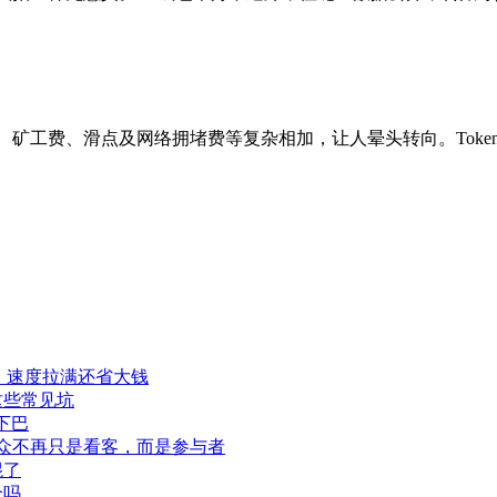
续费、矿工费、滑点及网络拥堵费等复杂相加，让人晕头转向。Toke
程，速度拉满还省大钱
这些常见坑
下巴
此观众不再只是看客，而是参与者
混了
全吗