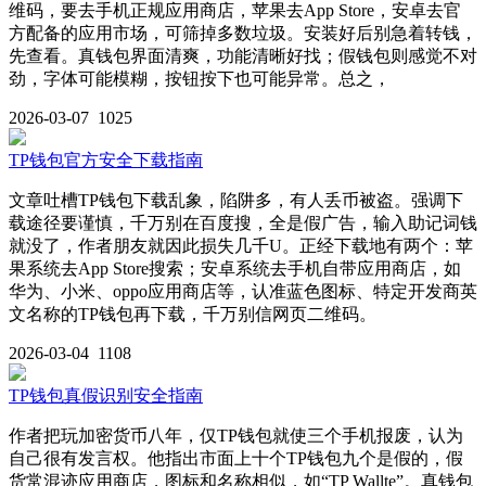
维码，要去手机正规应用商店，苹果去App Store，安卓去官
方配备的应用市场，可筛掉多数垃圾。安装好后别急着转钱，
先查看。真钱包界面清爽，功能清晰好找；假钱包则感觉不对
劲，字体可能模糊，按钮按下也可能异常。总之，
2026-03-07
1025
TP钱包官方安全下载指南
文章吐槽TP钱包下载乱象，陷阱多，有人丢币被盗。强调下
载途径要谨慎，千万别在百度搜，全是假广告，输入助记词钱
就没了，作者朋友就因此损失几千U。正经下载地有两个：苹
果系统去App Store搜索；安卓系统去手机自带应用商店，如
华为、小米、oppo应用商店等，认准蓝色图标、特定开发商英
文名称的TP钱包再下载，千万别信网页二维码。
2026-03-04
1108
TP钱包真假识别安全指南
作者把玩加密货币八年，仅TP钱包就使三个手机报废，认为
自己很有发言权。他指出市面上十个TP钱包九个是假的，假
货常混迹应用商店，图标和名称相似，如“TP Wallte”。真钱包