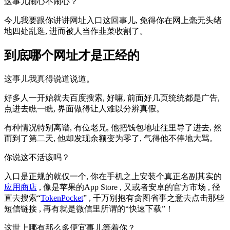
这事儿闹心不闹心？
今儿我要跟你讲讲网址入口这回事儿, 免得你在网上毫无头绪
地四处乱逛, 进而被人当作韭菜收割了。
到底哪个网址才是正经的
这事儿我真得说道说道。
好多人一开始就去百度搜索, 好嘛, 前面好几页统统都是广告,
点进去瞧一瞧, 界面做得让人难以分辨真假。
有种情况特别离谱, 有位老兄, 他把钱包地址往里导了进去, 然
而到了第二天, 他却发现余额变为零了, 气得他不停地大骂。
你说这不活该吗？
入口是正规的就仅一个, 你在手机之上安装个真正名副其实的
应用商店
, 像是苹果的App Store , 又或者安卓的官方市场 , 径
直去搜索“
TokenPocket
” , 千万别抱有贪图省事之意去点击那些
短信链接 , 再有就是微信里所谓的“快速下载”！
这世上哪有那么多便宜事儿等着你？