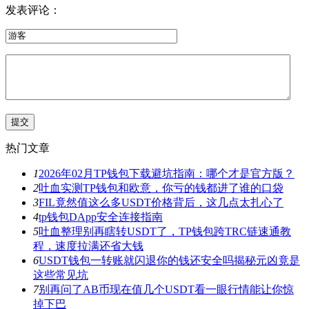
发表评论：
热门文章
1
2026年02月TP钱包下载避坑指南：哪个才是官方版？
2
吐血实测TP钱包和欧意，你亏的钱都进了谁的口袋
3
FIL竟然值这么多USDT价格背后，这几点太扎心了
4
tp钱包DApp安全连接指南
5
吐血整理别再瞎转USDT了，TP钱包跨TRC链速通教
程，速度拉满还省大钱
6
USDT钱包一转账就闪退你的钱还安全吗揭秘元凶竟是
这些常见坑
7
别再问了AB币现在值几个USDT看一眼行情能让你惊
掉下巴