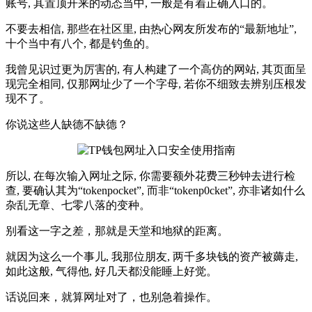
账号, 其置顶开来的动态当中, 一般是有着正确入口的。
不要去相信, 那些在社区里, 由热心网友所发布的“最新地址”,
十个当中有八个, 都是钓鱼的。
我曾见识过更为厉害的, 有人构建了一个高仿的网站, 其页面呈
现完全相同, 仅那网址少了一个字母, 若你不细致去辨别压根发
现不了。
你说这些人缺德不缺德？
所以, 在每次输入网址之际, 你需要额外花费三秒钟去进行检
查, 要确认其为“tokenpocket”, 而非“tokenp0cket”, 亦非诸如什么
杂乱无章、七零八落的变种。
别看这一字之差，那就是天堂和地狱的距离。
就因为这么一个事儿, 我那位朋友, 两千多块钱的资产被薅走,
如此这般, 气得他, 好几天都没能睡上好觉。
话说回来，就算网址对了，也别急着操作。