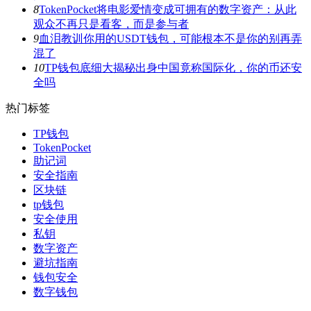
8
TokenPocket将电影爱情变成可拥有的数字资产：从此
观众不再只是看客，而是参与者
9
血泪教训你用的USDT钱包，可能根本不是你的别再弄
混了
10
TP钱包底细大揭秘出身中国竟称国际化，你的币还安
全吗
热门标签
TP钱包
TokenPocket
助记词
安全指南
区块链
tp钱包
安全使用
私钥
数字资产
避坑指南
钱包安全
数字钱包