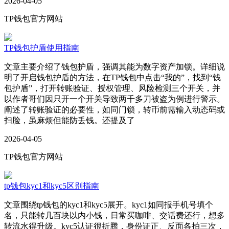
2026-04-05
TP钱包官方网站
TP钱包护盾使用指南
文章主要介绍了钱包护盾，强调其能为数字资产加锁。详细说
明了开启钱包护盾的方法，在TP钱包中点击“我的”，找到“钱
包护盾”，打开转账验证、授权管理、风险检测三个开关，并
以作者哥们因只开一个开关导致两千多刀被盗为例进行警示。
阐述了转账验证的必要性，如同门锁，转币前需输入动态码或
扫脸，虽麻烦但能防丢钱。还提及了
2026-04-05
TP钱包官方网站
tp钱包kyc1和kyc5区别指南
文章围绕tp钱包的kyc1和kyc5展开。kyc1如同报手机号填个
名，只能转几百块以内小钱，日常买咖啡、交话费还行，想多
转流水得升级。kyc5认证很折腾，身份证正、反面各拍三次，