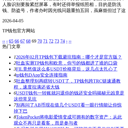
人脸识别要脸紧怼屏幕，有时还得举报纸照相，目的是防洗
钱、防盗号，作者办时因光线问题重拍五回，虽麻烦但过了这
2026-04-05
TP钱包官方网站
‹‹
‹
65
66
67
68
69
70
71
72
73
74
›
››
热门文章
1
2026年02月TP钱包下载避坑指南：哪个才是官方版？
2
吐血实测TP钱包和欧意，你亏的钱都进了谁的口袋
3
FIL竟然值这么多USDT价格背后，这几点太扎心了
4
tp钱包DApp安全连接指南
5
吐血整理别再瞎转USDT了，TP钱包跨TRC链速通教
程，速度拉满还省大钱
6
USDT钱包一转账就闪退你的钱还安全吗揭秘元凶竟是
这些常见坑
7
别再问了AB币现在值几个USDT看一眼行情能让你惊
掉下巴
8
TokenPocket将电影爱情变成可拥有的数字资产：从此
观众不再只是看客，而是参与者