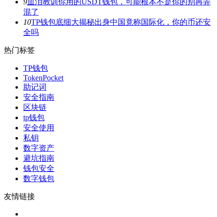
9
血泪教训你用的USDT钱包，可能根本不是你的别再弄
混了
10
TP钱包底细大揭秘出身中国竟称国际化，你的币还安
全吗
热门标签
TP钱包
TokenPocket
助记词
安全指南
区块链
tp钱包
安全使用
私钥
数字资产
避坑指南
钱包安全
数字钱包
友情链接