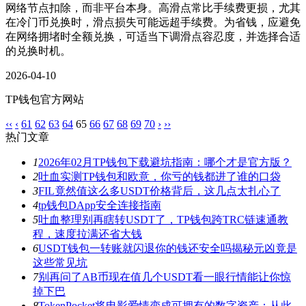
网络节点扣除，而非平台本身。高滑点常比手续费更损，尤其
在冷门币兑换时，滑点损失可能远超手续费。为省钱，应避免
在网络拥堵时全额兑换，可适当下调滑点容忍度，并选择合适
的兑换时机。
2026-04-10
TP钱包官方网站
‹‹
‹
61
62
63
64
65
66
67
68
69
70
›
››
热门文章
1
2026年02月TP钱包下载避坑指南：哪个才是官方版？
2
吐血实测TP钱包和欧意，你亏的钱都进了谁的口袋
3
FIL竟然值这么多USDT价格背后，这几点太扎心了
4
tp钱包DApp安全连接指南
5
吐血整理别再瞎转USDT了，TP钱包跨TRC链速通教
程，速度拉满还省大钱
6
USDT钱包一转账就闪退你的钱还安全吗揭秘元凶竟是
这些常见坑
7
别再问了AB币现在值几个USDT看一眼行情能让你惊
掉下巴
8
TokenPocket将电影爱情变成可拥有的数字资产：从此