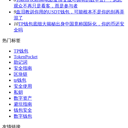
观众不再只是看客，而是参与者
9
血泪教训你用的USDT钱包，可能根本不是你的别再弄
混了
10
TP钱包底细大揭秘出身中国竟称国际化，你的币还安
全吗
热门标签
TP钱包
TokenPocket
助记词
安全指南
区块链
tp钱包
安全使用
私钥
数字资产
避坑指南
钱包安全
数字钱包
友情链接