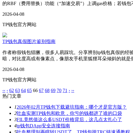
的RBF（费用替换）功能（“加速交易”）上调gas价格；若钱包
2026-04-08
TP钱包官方网站
TP钱包真假图片鉴别指南
作者称假钱包猖獗，很多人易踩坑。分享辨别tp钱包真假的经
暗，对比度高或有像素点，像朋友手机里狐狸耳朵倾斜的就是假
2026-04-08
TP钱包官方网站
‹‹
‹
62
63
64
65
66
67
68
69
70
71
›
››
热门文章
1
2026年02月TP钱包下载避坑指南：哪个才是官方版？
2
吐血实测TP钱包和欧意，你亏的钱都进了谁的口袋
3
FIL竟然值这么多USDT价格背后，这几点太扎心了
4
tp钱包DApp安全连接指南
5
吐血整理别再瞎转USDT了，TP钱包跨TRC链速通教