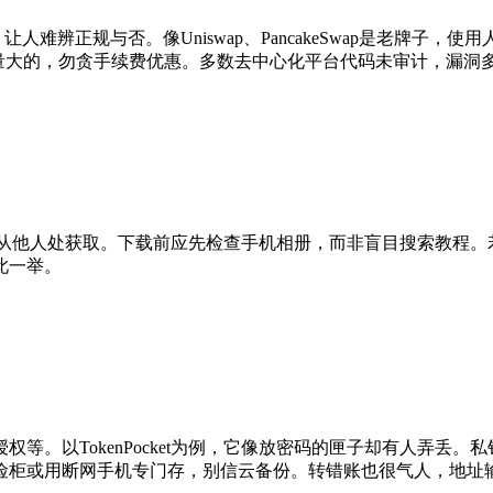
人难辨正规与否。像Uniswap、PancakeSwap是老牌子
成交量大的，勿贪手续费优惠。多数去中心化平台代码未审计，漏
行录屏或从他人处获取。下载前应先检查手机相册，而非盲目搜索教
此一举。
等。以TokenPocket为例，它像放密码的匣子却有人弄丢
险柜或用断网手机专门存，别信云备份。转错账也很气人，地址