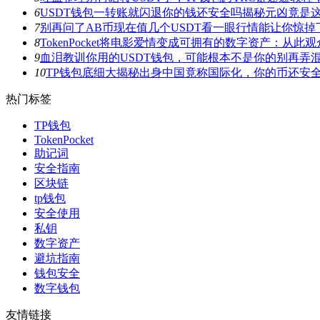
6
USDT钱包一转账就闪退你的钱还安全吗揭秘元凶竟是
7
别再问了AB币现在值几个USDT看一眼行情能让你惊掉
8
TokenPocket将电影爱情变成可拥有的数字资产：从
9
血泪教训你用的USDT钱包，可能根本不是你的别再弄
10
TP钱包底细大揭秘出身中国竟称国际化，你的币还安
热门标签
TP钱包
TokenPocket
助记词
安全指南
区块链
tp钱包
安全使用
私钥
数字资产
避坑指南
钱包安全
数字钱包
友情链接