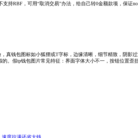
不支持RBF，可用“取消交易”办法，给自己转0金额款项，保证no
验，真钱包图标如小狐狸或T字标，边缘清晰，细节精致，阴影
的。假tp钱包图片常见特征：界面字体大小不一，按钮位置歪
程，速度拉满还省大钱