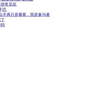
这些常见坑
下巴
此观众不再只是看客，而是参与者
混了
全吗