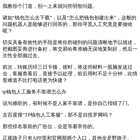
我教你个门道，别一上来就问些弱智问题。
诸如“钱包怎么去下载”，以及“怎么把钱包创建出来”，这般的
问题机器人是能够进行回答的，那你寻觅人工究竟是要做啥
呢？
切实具备有效性的手段是将你所碰到的问题清晰地予以描述，
把截图妥善进行备好，将交易哈希准确无误地复制好，然后一
次性全部抛过去。
前次，转账历经三日卡顿，彼时，将这些材料一股脑发送过
去，客服查看后，直接予以处理，前后用时不足十分钟，此情
形难道不比打电话更为快捷？
tp钱包人工服务不靠谱怎么办
说句难听的，有时候不是人家不靠谱，是你自己找错了门。
去百度搜“TP钱包人工客服”，那不是自投罗网吗？
那些排名靠前的广告位，全是等着宰你的。
正规路子只有APP里和官网那两个入口，其他全是野路子。