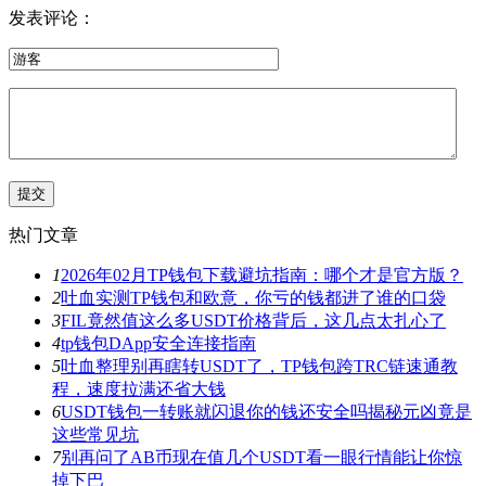
发表评论：
热门文章
1
2026年02月TP钱包下载避坑指南：哪个才是官方版？
2
吐血实测TP钱包和欧意，你亏的钱都进了谁的口袋
3
FIL竟然值这么多USDT价格背后，这几点太扎心了
4
tp钱包DApp安全连接指南
5
吐血整理别再瞎转USDT了，TP钱包跨TRC链速通教
程，速度拉满还省大钱
6
USDT钱包一转账就闪退你的钱还安全吗揭秘元凶竟是
这些常见坑
7
别再问了AB币现在值几个USDT看一眼行情能让你惊
掉下巴