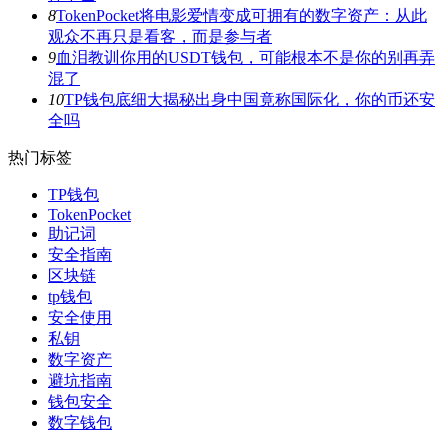
8
TokenPocket将电影爱情变成可拥有的数字资产：从此
观众不再只是看客，而是参与者
9
血泪教训你用的USDT钱包，可能根本不是你的别再弄
混了
10
TP钱包底细大揭秘出身中国竟称国际化，你的币还安
全吗
热门标签
TP钱包
TokenPocket
助记词
安全指南
区块链
tp钱包
安全使用
私钥
数字资产
避坑指南
钱包安全
数字钱包