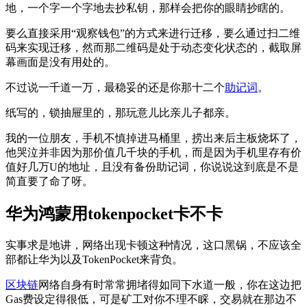
地，一个字一个字地去抄私钥，那样会把你的眼睛抄瞎的。
要么直接采用“观察钱包”的方式来进行迁移，要么通过扫二维
码来实现迁移，然而那二维码是处于动态变化状态的，截取屏
幕画面是没有用处的。
不过说一千道一万，最稳妥的还是你那十二个
助记词
。
纸写的，锁抽屉里的，那玩意儿比亲儿子都亲。
我的一位朋友，手机不慎掉进马桶里，捞出来后主板烧坏了，
他哭泣并非因为那价值几千块的手机，而是因为手机里存有价
值好几万U的地址，且没有备份助记词，你说说这到底是不是
简直要了命了呀。
华为鸿蒙用tokenpocket卡不卡
实事求是地讲，网络出现卡顿这种情况，这口黑锅，不应该全
部都让华为以及TokenPocket来背负。
区块链
网络自身有时常常拥堵得如同下水道一般，你在这边把
Gas费设定得很低，可是矿工对你不理不睬，交易就在那边不