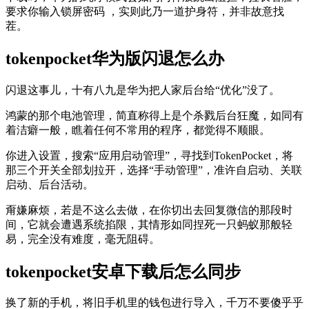
要求你输入锁屏密码 ，实则此乃一道护身符，并非故意找
茬。
tokenpocket华为版闪退怎么办
闪退这事儿，十有八九是华为把人家后台给“优化”没了。
鸿蒙的那个电池管理，简直称得上是个杀戮后台狂魔，如同有
着洁癖一般，瞧着任何不常用的程序，都觉得不顺眼。
你进入设置，搜索“应用启动管理”，寻找到TokenPocket，将
那三个开关全部划拉开，选择“手动管理”，准许自启动、关联
启动、后台活动。
甭嫌麻烦，若是不这么去做，在你切出去回复微信的那段时
间，它就会遭遇系统掐限，其情形如同捏死一只蚂蚁那般轻
易，完全没有难度，毫无阻碍。
tokenpocket安卓下载后怎么同步
换了新的手机，将旧手机里的钱包进行导入，千万不要傻乎乎