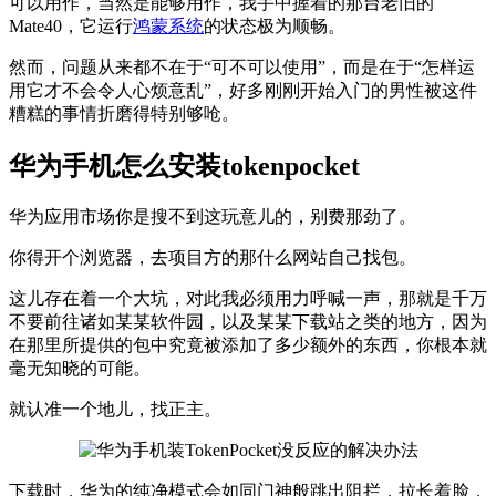
可以用作，当然是能够用作，我手中握着的那台老旧的
Mate40，它运行
鸿蒙系统
的状态极为顺畅。
然而，问题从来都不在于“可不可以使用”，而是在于“怎样运
用它才不会令人心烦意乱”，好多刚刚开始入门的男性被这件
糟糕的事情折磨得特别够呛。
华为手机怎么安装tokenpocket
华为应用市场你是搜不到这玩意儿的，别费那劲了。
你得开个浏览器，去项目方的那什么网站自己找包。
这儿存在着一个大坑，对此我必须用力呼喊一声，那就是千万
不要前往诸如某某软件园，以及某某下载站之类的地方，因为
在那里所提供的包中究竟被添加了多少额外的东西，你根本就
毫无知晓的可能。
就认准一个地儿，找正主。
下载时，华为的纯净模式会如同门神般跳出阻拦，拉长着脸，