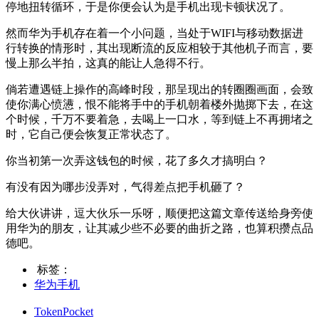
停地扭转循环，于是你便会认为是手机出现卡顿状况了。
然而华为手机存在着一个小问题，当处于WIFI与移动数据进
行转换的情形时，其出现断流的反应相较于其他机子而言，要
慢上那么半拍，这真的能让人急得不行。
倘若遭遇链上操作的高峰时段，那呈现出的转圈圈画面，会致
使你满心愤懑，恨不能将手中的手机朝着楼外抛掷下去，在这
个时候，千万不要着急，去喝上一口水，等到链上不再拥堵之
时，它自己便会恢复正常状态了。
你当初第一次弄这钱包的时候，花了多久才搞明白？
有没有因为哪步没弄对，气得差点把手机砸了？
给大伙讲讲，逗大伙乐一乐呀，顺便把这篇文章传送给身旁使
用华为的朋友，让其减少些不必要的曲折之路，也算积攒点品
德吧。
标签：
华为手机
TokenPocket