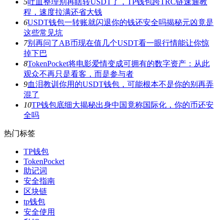
5
吐血整理别再瞎转USDT了，TP钱包跨TRC链速通教
程，速度拉满还省大钱
6
USDT钱包一转账就闪退你的钱还安全吗揭秘元凶竟是
这些常见坑
7
别再问了AB币现在值几个USDT看一眼行情能让你惊
掉下巴
8
TokenPocket将电影爱情变成可拥有的数字资产：从此
观众不再只是看客，而是参与者
9
血泪教训你用的USDT钱包，可能根本不是你的别再弄
混了
10
TP钱包底细大揭秘出身中国竟称国际化，你的币还安
全吗
热门标签
TP钱包
TokenPocket
助记词
安全指南
区块链
tp钱包
安全使用