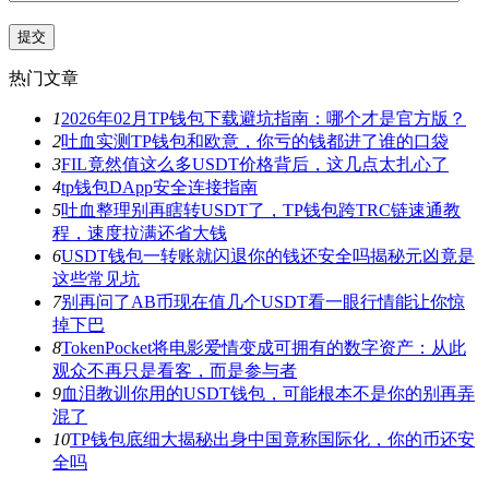
热门文章
1
2026年02月TP钱包下载避坑指南：哪个才是官方版？
2
吐血实测TP钱包和欧意，你亏的钱都进了谁的口袋
3
FIL竟然值这么多USDT价格背后，这几点太扎心了
4
tp钱包DApp安全连接指南
5
吐血整理别再瞎转USDT了，TP钱包跨TRC链速通教
程，速度拉满还省大钱
6
USDT钱包一转账就闪退你的钱还安全吗揭秘元凶竟是
这些常见坑
7
别再问了AB币现在值几个USDT看一眼行情能让你惊
掉下巴
8
TokenPocket将电影爱情变成可拥有的数字资产：从此
观众不再只是看客，而是参与者
9
血泪教训你用的USDT钱包，可能根本不是你的别再弄
混了
10
TP钱包底细大揭秘出身中国竟称国际化，你的币还安
全吗