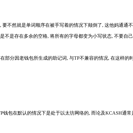
, 要不然就是单词顺序在被手写着的情况下颠倒了, 这他妈通通
是不是存在多余的空格, 将所有的字母都变为小写状态, 不要自
同, 存在部分因老钱包所生成的助记词, 与TP不兼容的情况, 在这
 TP钱包在默认的情况下是处于以太坊网络的, 而论及KCASH通