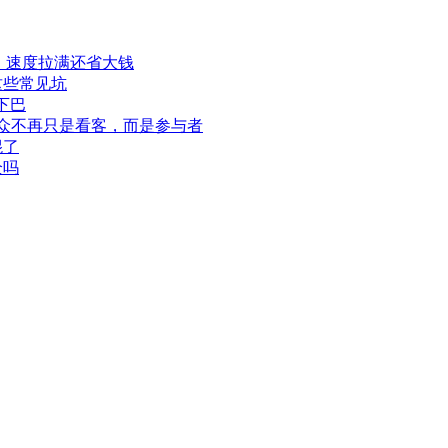
程，速度拉满还省大钱
这些常见坑
下巴
此观众不再只是看客，而是参与者
混了
全吗