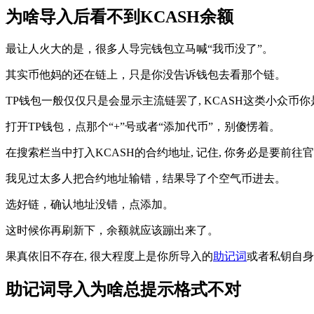
为啥导入后看不到KCASH余额
最让人火大的是，很多人导完钱包立马喊“我币没了”。
其实币他妈的还在链上，只是你没告诉钱包去看那个链。
TP钱包一般仅仅只是会显示主流链罢了, KCASH这类小众币
打开TP钱包，点那个“+”号或者“添加代币”，别傻愣着。
在搜索栏当中打入KCASH的合约地址, 记住, 你务必是要前往
我见过太多人把合约地址输错，结果导了个空气币进去。
选好链，确认地址没错，点添加。
这时候你再刷新下，余额就应该蹦出来了。
果真依旧不存在, 很大程度上是你所导入的
助记词
或者私钥自身
助记词导入为啥总提示格式不对