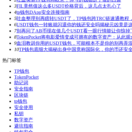
3
FIL竟然值这么多USDT价格背后，这几点太扎心了
4
tp钱包DApp安全连接指南
5
吐血整理别再瞎转USDT了，TP钱包跨TRC链速通教
6
USDT钱包一转账就闪退你的钱还安全吗揭秘元凶竟是
7
别再问了AB币现在值几个USDT看一眼行情能让你惊掉
8
TokenPocket将电影爱情变成可拥有的数字资产：从
9
血泪教训你用的USDT钱包，可能根本不是你的别再弄
10
TP钱包底细大揭秘出身中国竟称国际化，你的币还安
热门标签
TP钱包
TokenPocket
助记词
安全指南
区块链
tp钱包
安全使用
私钥
数字资产
避坑指南