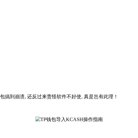
钱包搞到崩溃, 还反过来责怪软件不好使, 真是岂有此理！