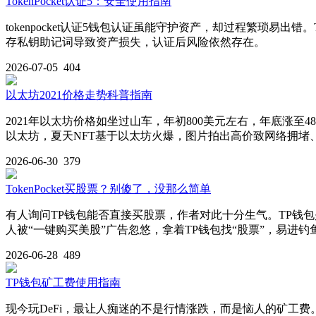
TokenPocket认证5：安全使用指南
tokenpocket认证5钱包认证虽能守护资产，却过程繁琐易
存私钥助记词导致资产损失，认证后风险依然存在。
2026-07-05
404
以太坊2021价格走势科普指南
2021年以太坊价格如坐过山车，年初800美元左右，年底涨
以太坊，夏天NFT基于以太坊火爆，图片拍出高价致网络拥堵
2026-06-30
379
TokenPocket买股票？别傻了，没那么简单
有人询问TP钱包能否直接买股票，作者对此十分生气。TP钱包
人被“一键购买美股”广告忽悠，拿着TP钱包找“股票”，易进钓鱼网
2026-06-28
489
TP钱包矿工费使用指南
现今玩DeFi，最让人痴迷的不是行情涨跌，而是恼人的矿工费。