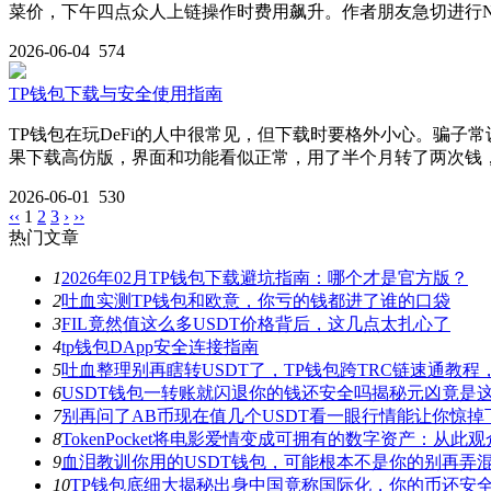
菜价，下午四点众人上链操作时费用飙升。作者朋友急切进行NF
2026-06-04
574
TP钱包下载与安全使用指南
TP钱包在玩DeFi的人中很常见，但下载时要格外小心。骗
果下载高仿版，界面和功能看似正常，用了半个月转了两次钱
2026-06-01
530
‹‹
1
2
3
›
››
热门文章
1
2026年02月TP钱包下载避坑指南：哪个才是官方版？
2
吐血实测TP钱包和欧意，你亏的钱都进了谁的口袋
3
FIL竟然值这么多USDT价格背后，这几点太扎心了
4
tp钱包DApp安全连接指南
5
吐血整理别再瞎转USDT了，TP钱包跨TRC链速通教
6
USDT钱包一转账就闪退你的钱还安全吗揭秘元凶竟是
7
别再问了AB币现在值几个USDT看一眼行情能让你惊掉
8
TokenPocket将电影爱情变成可拥有的数字资产：从
9
血泪教训你用的USDT钱包，可能根本不是你的别再弄
10
TP钱包底细大揭秘出身中国竟称国际化，你的币还安