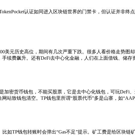
出错。TokenPocket认证如同进入区块链世界的门禁卡，但认
至4800美元历史高位，期间有几次严重下跌。很多人看价格走势
、手续费飙升。还有DeFi去中心化金融，人们在上面借钱、储
是加密货币钱包，不能买股票，它是去中心化钱包，可玩DeFi、
站致钱包清空。TP钱包里所谓“股票代币”多是山寨，如“AAPL T
比如TP钱包转账时会弹出“Gas不足”提示。矿工费是给区块链