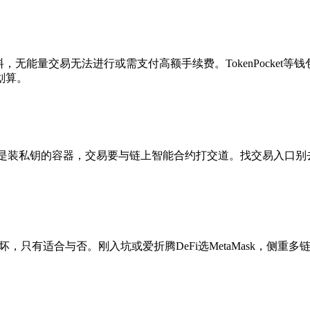
，无能量交易无法进行或需支付高额手续费。TokenPocket等
划算。
装私钥的容器，交易要与链上智能合约打交道。找交易入口别去乱
坏，只有适合与否。刚入坑或爱折腾DeFi选MetaMask，侧重多