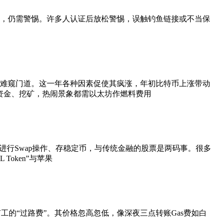
证并非终点，仍需警惕。许多人认证后放松警惕，误触钓鱼链接或不当保
图却难窥门道。这一年各种因素促使其疯涨，年初比特币上涨带动
存资金、挖矿，热闹景象都需以太坊作燃料费用
进行Swap操作、存稳定币，与传统金融的股票是两码事。很多
oken”与苹果
矿工的“过路费”。其价格忽高忽低，像深夜三点转账Gas费如白