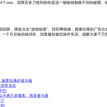
T mint，花两百多刀抢到的却是连一顿饭钱都换不回的破图。
子常设陷阱，诱使点击“虚假链接”。找官网很难，搜索结果的广告
，一个月后钱包钱消失，找客服却被怼操作失误。提醒大家千万别
程，速度拉满还省大钱
这些常见坑
下巴
此观众不再只是看客，而是参与者
混了
全吗