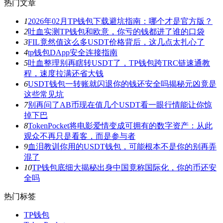
热门文章
1
2026年02月TP钱包下载避坑指南：哪个才是官方版？
2
吐血实测TP钱包和欧意，你亏的钱都进了谁的口袋
3
FIL竟然值这么多USDT价格背后，这几点太扎心了
4
tp钱包DApp安全连接指南
5
吐血整理别再瞎转USDT了，TP钱包跨TRC链速通教
程，速度拉满还省大钱
6
USDT钱包一转账就闪退你的钱还安全吗揭秘元凶竟是
这些常见坑
7
别再问了AB币现在值几个USDT看一眼行情能让你惊
掉下巴
8
TokenPocket将电影爱情变成可拥有的数字资产：从此
观众不再只是看客，而是参与者
9
血泪教训你用的USDT钱包，可能根本不是你的别再弄
混了
10
TP钱包底细大揭秘出身中国竟称国际化，你的币还安
全吗
热门标签
TP钱包