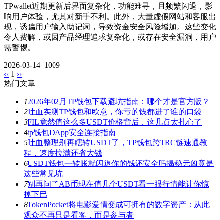
TPwallet近期更新后界面复杂化，功能难寻，且频繁闪退，影
响用户体验，尤其对新手不利。此外，大量虚假网站和客服出
现，诱骗用户输入助记词，导致资金安全风险增加。这些变化
令人费解，或因产品经理追求复杂化，或存在安全漏洞，用户
需警惕。
2026-03-14
1009
‹‹
1
››
热门文章
1
2026年02月TP钱包下载避坑指南：哪个才是官方版？
2
吐血实测TP钱包和欧意，你亏的钱都进了谁的口袋
3
FIL竟然值这么多USDT价格背后，这几点太扎心了
4
tp钱包DApp安全连接指南
5
吐血整理别再瞎转USDT了，TP钱包跨TRC链速通教
程，速度拉满还省大钱
6
USDT钱包一转账就闪退你的钱还安全吗揭秘元凶竟是
这些常见坑
7
别再问了AB币现在值几个USDT看一眼行情能让你惊
掉下巴
8
TokenPocket将电影爱情变成可拥有的数字资产：从此
观众不再只是看客，而是参与者