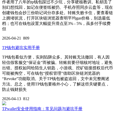
作者用了八年的tp钱包踩过不少坑，分享硬核教训。私钥丢了
别幻想找回，如记在便签纸被扔、手机存照同步云盘等，现在
创建钱包会抄三份助记词分存多处。转账失败卡住，要查看链
上拥堵状况，打开区块链浏览器查明平均gas价格，别选最低
档；也可在钱包设置大幅提升滑点至3% - 5%，虽多付手续费
但
2026-04-21
809
TP钱包避坑实用手册
TP钱包看似方便，实则陷阱众多。其转账无法撤回，有人因
轻信假客服交“保证金”而被骗。转账前要仔细核对地址，避免
出错。授权如同给陌生人钥匙，小游戏、挖矿链接授权后代币
可能被掏空，可在钱包“授权管理”借助区块链浏览器的
“Revoke”功能取消。关于TP钱包被盗追回，文中未完整阐述
方法。总之，使用TP钱包要格外小心，了解这些关键要点，
防止钱财损失
2026-04-13
812
TPwallet安全使用指南：常见问题与避坑手册