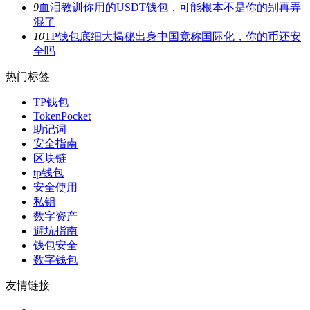
9
血泪教训你用的USDT钱包，可能根本不是你的别再弄
混了
10
TP钱包底细大揭秘出身中国竟称国际化，你的币还安
全吗
热门标签
TP钱包
TokenPocket
助记词
安全指南
区块链
tp钱包
安全使用
私钥
数字资产
避坑指南
钱包安全
数字钱包
友情链接