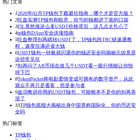
热门文章
1
2026年02月TP钱包下载避坑指南：哪个才是官方版？
2
吐血实测TP钱包和欧意，你亏的钱都进了谁的口袋
3
FIL竟然值这么多USDT价格背后，这几点太扎心了
4
tp钱包DApp安全连接指南
5
吐血整理别再瞎转USDT了，TP钱包跨TRC链速通教
程，速度拉满还省大钱
6
USDT钱包一转账就闪退你的钱还安全吗揭秘元凶竟是
这些常见坑
7
别再问了AB币现在值几个USDT看一眼行情能让你惊
掉下巴
8
TokenPocket将电影爱情变成可拥有的数字资产：从此
观众不再只是看客，而是参与者
9
血泪教训你用的USDT钱包，可能根本不是你的别再弄
混了
10
TP钱包底细大揭秘出身中国竟称国际化，你的币还安
全吗
热门标签
TP钱包