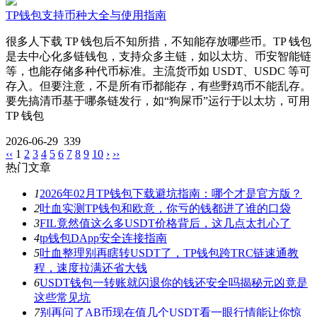
TP钱包支持币种大全与使用指南
很多人下载 TP 钱包后不知所措，不知能存放哪些币。TP 钱包
是去中心化多链钱包，支持众多主链，如以太坊、币安智能链
等，也能存储多种代币标准。主流货币如 USDT、USDC 等可
存入。但要注意，不是所有币都能存，有些野鸡币不能乱存。
要先搞清币基于哪条链发行，如“狗屎币”运行于以太坊，可用
TP 钱包
2026-06-29
339
‹‹
1
2
3
4
5
6
7
8
9
10
›
››
热门文章
1
2026年02月TP钱包下载避坑指南：哪个才是官方版？
2
吐血实测TP钱包和欧意，你亏的钱都进了谁的口袋
3
FIL竟然值这么多USDT价格背后，这几点太扎心了
4
tp钱包DApp安全连接指南
5
吐血整理别再瞎转USDT了，TP钱包跨TRC链速通教
程，速度拉满还省大钱
6
USDT钱包一转账就闪退你的钱还安全吗揭秘元凶竟是
这些常见坑
7
别再问了AB币现在值几个USDT看一眼行情能让你惊