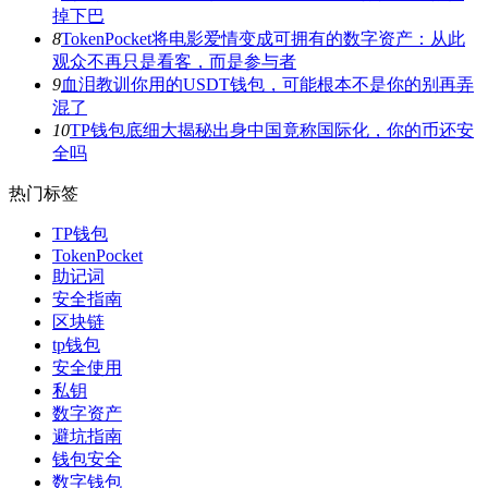
掉下巴
8
TokenPocket将电影爱情变成可拥有的数字资产：从此
观众不再只是看客，而是参与者
9
血泪教训你用的USDT钱包，可能根本不是你的别再弄
混了
10
TP钱包底细大揭秘出身中国竟称国际化，你的币还安
全吗
热门标签
TP钱包
TokenPocket
助记词
安全指南
区块链
tp钱包
安全使用
私钥
数字资产
避坑指南
钱包安全
数字钱包