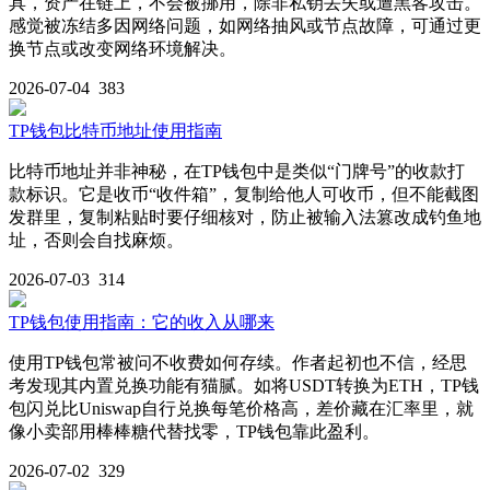
具，资产在链上，不会被挪用，除非私钥丢失或遭黑客攻击。
感觉被冻结多因网络问题，如网络抽风或节点故障，可通过更
换节点或改变网络环境解决。
2026-07-04
383
TP钱包比特币地址使用指南
比特币地址并非神秘，在TP钱包中是类似“门牌号”的收款打
款标识。它是收币“收件箱”，复制给他人可收币，但不能截图
发群里，复制粘贴时要仔细核对，防止被输入法篡改成钓鱼地
址，否则会自找麻烦。
2026-07-03
314
TP钱包使用指南：它的收入从哪来
使用TP钱包常被问不收费如何存续。作者起初也不信，经思
考发现其内置兑换功能有猫腻。如将USDT转换为ETH，TP钱
包闪兑比Uniswap自行兑换每笔价格高，差价藏在汇率里，就
像小卖部用棒棒糖代替找零，TP钱包靠此盈利。
2026-07-02
329