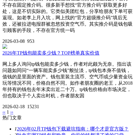
不存在固定推介码。很多新手想找“官方推介码”获取更多好
处，这是不切实际的。它类似美团红包，分享给朋友下单可获
返现。如老李上月入坑，网上找的“官方超级推介码”填后无
效，还被拉进电报群被忽悠投资空气币。其实推介码是钱包吸
引顾客的手段，不存在官方统一码
2026-03-08
953
2026年TP钱包能卖多少钱？TOP榜单真实价值
网上多人询问tp钱包能卖多少钱，作者对此颇为无奈。指出该
问题如同问“一辆车能卖多少钱”般扯淡，tp钱包本身不值钱，
值钱的是里面的资产。钱包里装主流币、空气币或少量资金玩
玩等情况不同，价格自然不同。如作者朋友圈的老王，从2018
年持有的钱包去年末卖出近二十万。tp钱包价格由市场决定，
但也取决于个人卖出时机，作者朋友因
2026-02-18
15231
‹‹
1
››
热门文章
1
2026年02月TP钱包下载避坑指南：哪个才是官方版？