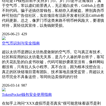
结论是TP钱包目前不支持罗门币。罗门币是不正规项目，属
于空气币，常以虚幻前景诱人，无正规白皮书，GitHub上也查
不到代码。骗子还搞仿冒钱包，私钥存入易被盗。辨别真伪币
种可别信广告信社区，实在项目有活跃开发者社区且GitHub有
代码更新。总之，像罗门币这类来路不明币种风险大，要谨慎
对待，莫轻信其宣传，以免钱财受损。
2026-06-23
429
空气币识别与安全指南
超以太坊币是蹭以太坊热度敛财的空气币。它与真正有技术、
社区和应用的以太坊毫无关系，是几个人凑的草台班子，靠写
的天花乱坠的白皮书吹嘘，代码可能抄袭甚至没有，像样网站
都没有，只有拉人头小程序。其不合法，因为根本没想合法，
真正的区块链项目需有团队、技术落地且接受监管，而超以太
坊币完全不具备这些，等同街边卖假药的行径
2026-03-14
987
TokenPocket钱包安全使用指南
在知乎上询问“XXX虚拟币是否真实”很可能意味着该币是剥