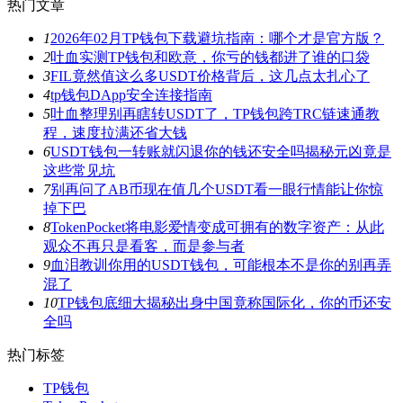
热门文章
1
2026年02月TP钱包下载避坑指南：哪个才是官方版？
2
吐血实测TP钱包和欧意，你亏的钱都进了谁的口袋
3
FIL竟然值这么多USDT价格背后，这几点太扎心了
4
tp钱包DApp安全连接指南
5
吐血整理别再瞎转USDT了，TP钱包跨TRC链速通教
程，速度拉满还省大钱
6
USDT钱包一转账就闪退你的钱还安全吗揭秘元凶竟是
这些常见坑
7
别再问了AB币现在值几个USDT看一眼行情能让你惊
掉下巴
8
TokenPocket将电影爱情变成可拥有的数字资产：从此
观众不再只是看客，而是参与者
9
血泪教训你用的USDT钱包，可能根本不是你的别再弄
混了
10
TP钱包底细大揭秘出身中国竟称国际化，你的币还安
全吗
热门标签
TP钱包