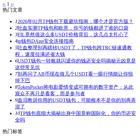
‹‹
1
››
热门文章
1
2026年02月TP钱包下载避坑指南：哪个才是官方版？
2
吐血实测TP钱包和欧意，你亏的钱都进了谁的口袋
3
FIL竟然值这么多USDT价格背后，这几点太扎心了
4
tp钱包DApp安全连接指南
5
吐血整理别再瞎转USDT了，TP钱包跨TRC链速通教
程，速度拉满还省大钱
6
USDT钱包一转账就闪退你的钱还安全吗揭秘元凶竟是
这些常见坑
7
别再问了AB币现在值几个USDT看一眼行情能让你惊
掉下巴
8
TokenPocket将电影爱情变成可拥有的数字资产：从此
观众不再只是看客，而是参与者
9
血泪教训你用的USDT钱包，可能根本不是你的别再弄
混了
10
TP钱包底细大揭秘出身中国竟称国际化，你的币还安
全吗
热门标签