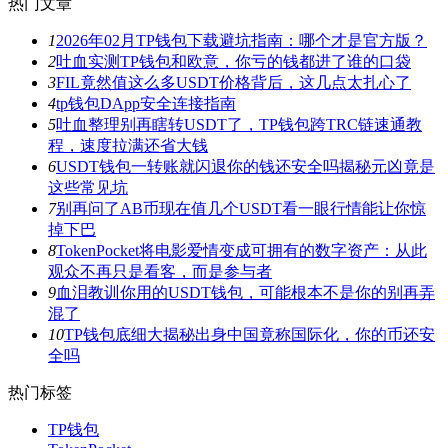
热门文章
1
2026年02月TP钱包下载避坑指南：哪个才是官方版？
2
吐血实测TP钱包和欧意，你亏的钱都进了谁的口袋
3
FIL竟然值这么多USDT价格背后，这几点太扎心了
4
tp钱包DApp安全连接指南
5
吐血整理别再瞎转USDT了，TP钱包跨TRC链速通教
程，速度拉满还省大钱
6
USDT钱包一转账就闪退你的钱还安全吗揭秘元凶竟是
这些常见坑
7
别再问了AB币现在值几个USDT看一眼行情能让你惊
掉下巴
8
TokenPocket将电影爱情变成可拥有的数字资产：从此
观众不再只是看客，而是参与者
9
血泪教训你用的USDT钱包，可能根本不是你的别再弄
混了
10
TP钱包底细大揭秘出身中国竟称国际化，你的币还安
全吗
热门标签
TP钱包