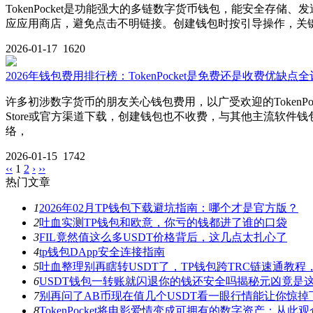
TokenPocket是功能强大的多链数字货币钱包，能安全
应应用商店，避免点击不明链接。创建钱包时按引导操作，关键
2026-01-17
1620
2026年钱包费用排行榜：TokenPocket是免费还是收费优缺点
许多初涉数字货币的朋友关心钱包费用，以广受欢迎的TokenPo
Store或官方渠道下载，创建钱包也不收费，与其他主流软件钱
络，
2026-01-15
1742
‹‹
1
2
›
››
热门文章
1
2026年02月TP钱包下载避坑指南：哪个才是官方版？
2
吐血实测TP钱包和欧意，你亏的钱都进了谁的口袋
3
FIL竟然值这么多USDT价格背后，这几点太扎心了
4
tp钱包DApp安全连接指南
5
吐血整理别再瞎转USDT了，TP钱包跨TRC链速通教
6
USDT钱包一转账就闪退你的钱还安全吗揭秘元凶竟是
7
别再问了AB币现在值几个USDT看一眼行情能让你惊掉
8
TokenPocket将电影爱情变成可拥有的数字资产：从