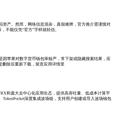
是虚拟资产。然而，网络信息混杂，真假难辨，官方推介需谨慎对
等，不能仅凭“官方”字样就轻信。
是因苹果对数字货币钱包审核严，常下架或隐藏搜索结果，应
办法是删除后重新下载，留意应用详情里
代币TRX和庞大去中心化应用生态，提供高吞吐量、低成本计算平
okenPocket深度集成波场链，支持用户创建或导入波场钱包