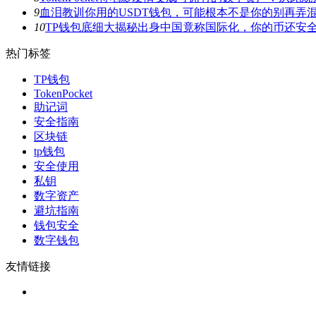
9
血泪教训你用的USDT钱包，可能根本不是你的别再弄
10
TP钱包底细大揭秘出身中国竟称国际化，你的币还安
热门标签
TP钱包
TokenPocket
助记词
安全指南
区块链
tp钱包
安全使用
私钥
数字资产
避坑指南
钱包安全
数字钱包
友情链接