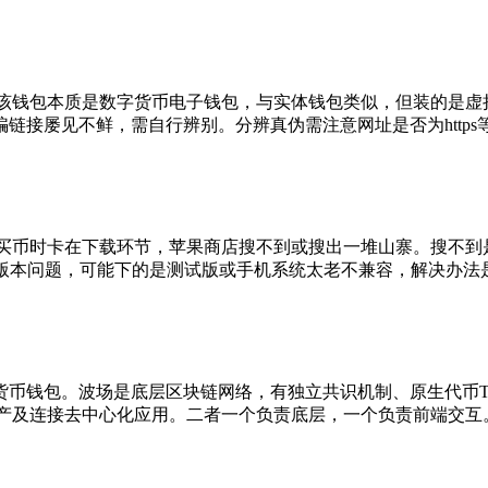
受关注。该钱包本质是数字货币电子钱包，与实体钱包类似，但装的
接屡见不鲜，需自行辨别。分辨真伪需注意网址是否为https
人买币时卡在下载环节，苹果商店搜不到或搜出一堆山寨。搜不到
不开多是版本问题，可能下的是测试版或手机系统太老不兼容，解决
多链数字货币钱包。波场是底层区块链网络，有独立共识机制、原生
字资产及连接去中心化应用。二者一个负责底层，一个负责前端交互。T