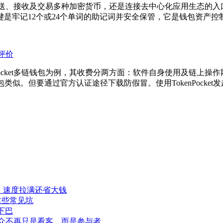
存储、发送、接收及交易多种加密货币，还是连接去中心化应用生态
是牢记12个或24个单词的助记词并安全保管，它是钱包资产
全评价
cket多链钱包为例，其收费分两方面：软件自身使用及链上操作网络费
包类似。但要通过官方认证途径下载防假冒。使用TokenPock
程，速度拉满还省大钱
这些常见坑
下巴
此观众不再只是看客，而是参与者