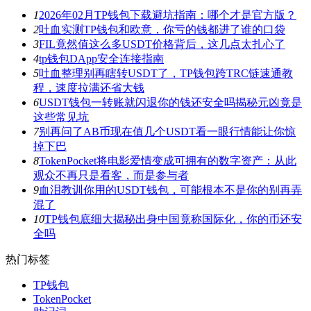
1
2026年02月TP钱包下载避坑指南：哪个才是官方版？
2
吐血实测TP钱包和欧意，你亏的钱都进了谁的口袋
3
FIL竟然值这么多USDT价格背后，这几点太扎心了
4
tp钱包DApp安全连接指南
5
吐血整理别再瞎转USDT了，TP钱包跨TRC链速通教
程，速度拉满还省大钱
6
USDT钱包一转账就闪退你的钱还安全吗揭秘元凶竟是
这些常见坑
7
别再问了AB币现在值几个USDT看一眼行情能让你惊
掉下巴
8
TokenPocket将电影爱情变成可拥有的数字资产：从此
观众不再只是看客，而是参与者
9
血泪教训你用的USDT钱包，可能根本不是你的别再弄
混了
10
TP钱包底细大揭秘出身中国竟称国际化，你的币还安
全吗
热门标签
TP钱包
TokenPocket