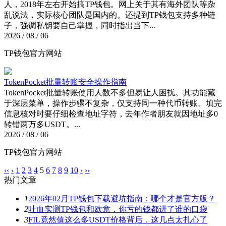
人，2018年左右开始搞TP钱包。网上关于其有海外团队等杂
乱说法，实际核心团队是国内的。还提到TP钱包支持多种链
子，强调私钥要自己掌握，同时指出当下...
2026 / 08 / 06
TP钱包官方网站
TokenPocket批量转账安全操作指南
TokenPocket批量转账使用人数不多但易让人困扰。其功能藏
于深层菜单，操作步骤不复杂，仅支持同一种代币转账。填完
信息核对时要仔细检查地址字符，去年作者朋友就因地址多0
转错两万多USDT。...
2026 / 08 / 06
TP钱包官方网站
‹‹
‹
1
2
3
4
5
6
7
8
9
10
›
››
热门文章
1
2026年02月TP钱包下载避坑指南：哪个才是官方版？
2
吐血实测TP钱包和欧意，你亏的钱都进了谁的口袋
3
FIL竟然值这么多USDT价格背后，这几点太扎心了