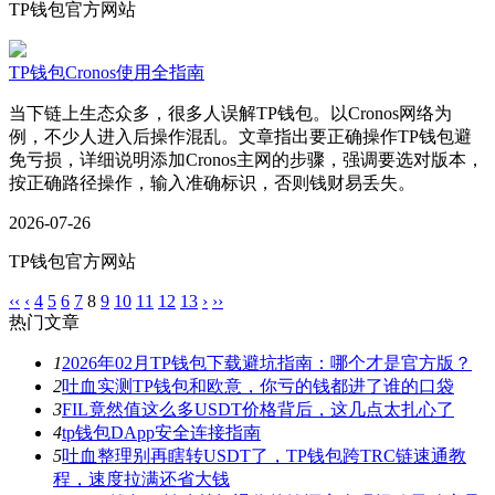
TP钱包官方网站
TP钱包Cronos使用全指南
当下链上生态众多，很多人误解TP钱包。以Cronos网络为
例，不少人进入后操作混乱。文章指出要正确操作TP钱包避
免亏损，详细说明添加Cronos主网的步骤，强调要选对版本，
按正确路径操作，输入准确标识，否则钱财易丢失。
2026-07-26
TP钱包官方网站
‹‹
‹
4
5
6
7
8
9
10
11
12
13
›
››
热门文章
1
2026年02月TP钱包下载避坑指南：哪个才是官方版？
2
吐血实测TP钱包和欧意，你亏的钱都进了谁的口袋
3
FIL竟然值这么多USDT价格背后，这几点太扎心了
4
tp钱包DApp安全连接指南
5
吐血整理别再瞎转USDT了，TP钱包跨TRC链速通教
程，速度拉满还省大钱