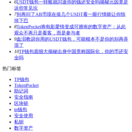
6
USDT钱包一转账就闪退你的钱还安全吗揭秘元凶竟是
这些常见坑
7
别再问了AB币现在值几个USDT看一眼行情能让你惊
掉下巴
8
TokenPocket将电影爱情变成可拥有的数字资产：从此
观众不再只是看客，而是参与者
9
血泪教训你用的USDT钱包，可能根本不是你的别再弄
混了
10
TP钱包底细大揭秘出身中国竟称国际化，你的币还安
全吗
热门标签
TP钱包
TokenPocket
助记词
安全指南
区块链
tp钱包
安全使用
私钥
数字资产