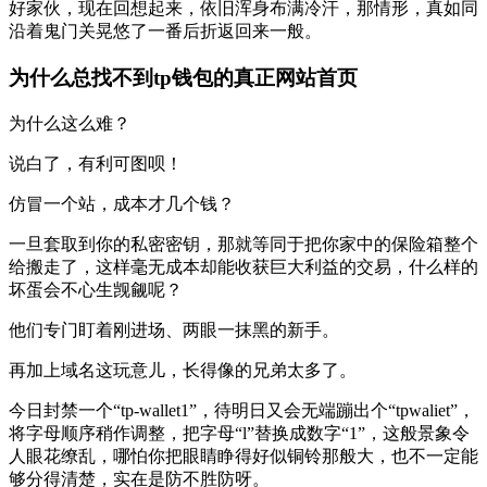
好家伙，现在回想起来，依旧浑身布满冷汗，那情形，真如同
沿着鬼门关晃悠了一番后折返回来一般。
为什么总找不到tp钱包的真正网站首页
为什么这么难？
说白了，有利可图呗！
仿冒一个站，成本才几个钱？
一旦套取到你的私密密钥，那就等同于把你家中的保险箱整个
给搬走了，这样毫无成本却能收获巨大利益的交易，什么样的
坏蛋会不心生觊觎呢？
他们专门盯着刚进场、两眼一抹黑的新手。
再加上域名这玩意儿，长得像的兄弟太多了。
今日封禁一个“tp-wallet1”，待明日又会无端蹦出个“tpwaliet”，
将字母顺序稍作调整，把字母“l”替换成数字“1”，这般景象令
人眼花缭乱，哪怕你把眼睛睁得好似铜铃那般大，也不一定能
够分得清楚，实在是防不胜防呀。