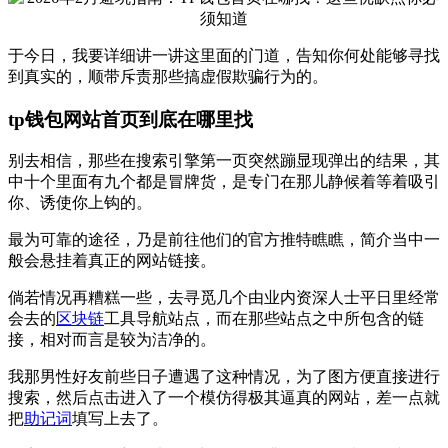
于今日，我要详细讲一讲这里面的门道，告知你何处能够寻找
到真实的，顺带斥责那些搞虚假欺骗行为的。
tp钱包网站首页到底在哪里找
别去相信，那些在搜索引擎第一页突然蹦显现弹出的结果，其
中十个里面有九个都是冒牌货，是专门在那儿静候着等着吸引
你、诱使你上钩的。
最为可靠的途径，乃是前往他们的官方推特瞧瞧，简介当中一
般会悬挂着真正的网站链接。
倘若情况再糟糕一些，去寻觅几个由业内资深人士平日里经常
会去的
区块链
工具导航站点，而在那些站点之中所包含的链
接，相对而言是较为洁净的。
我那男性好友前些日子遭遇了这种情况，为了图方便直接进行
搜索，然后点击进入了一个模仿得极其逼真的网站，差一点就
把
助记词
填写上去了。