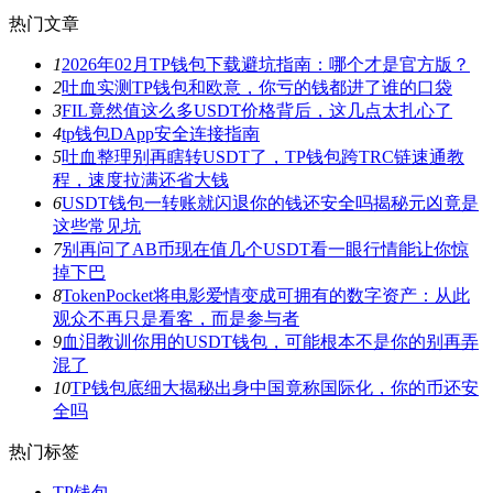
热门文章
1
2026年02月TP钱包下载避坑指南：哪个才是官方版？
2
吐血实测TP钱包和欧意，你亏的钱都进了谁的口袋
3
FIL竟然值这么多USDT价格背后，这几点太扎心了
4
tp钱包DApp安全连接指南
5
吐血整理别再瞎转USDT了，TP钱包跨TRC链速通教
程，速度拉满还省大钱
6
USDT钱包一转账就闪退你的钱还安全吗揭秘元凶竟是
这些常见坑
7
别再问了AB币现在值几个USDT看一眼行情能让你惊
掉下巴
8
TokenPocket将电影爱情变成可拥有的数字资产：从此
观众不再只是看客，而是参与者
9
血泪教训你用的USDT钱包，可能根本不是你的别再弄
混了
10
TP钱包底细大揭秘出身中国竟称国际化，你的币还安
全吗
热门标签
TP钱包