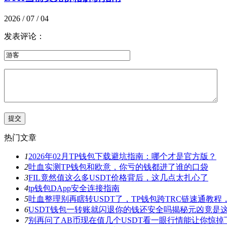
2026 / 07 / 04
发表评论：
热门文章
1
2026年02月TP钱包下载避坑指南：哪个才是官方版？
2
吐血实测TP钱包和欧意，你亏的钱都进了谁的口袋
3
FIL竟然值这么多USDT价格背后，这几点太扎心了
4
tp钱包DApp安全连接指南
5
吐血整理别再瞎转USDT了，TP钱包跨TRC链速通教
6
USDT钱包一转账就闪退你的钱还安全吗揭秘元凶竟是
7
别再问了AB币现在值几个USDT看一眼行情能让你惊掉