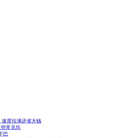
程，速度拉满还省大钱
这些常见坑
下巴