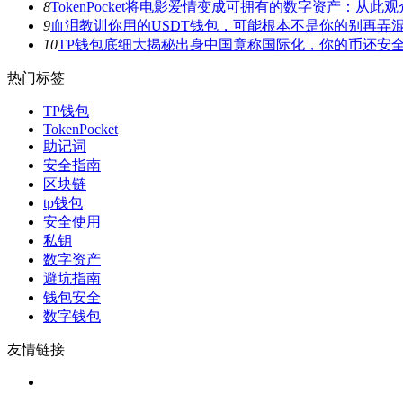
8
TokenPocket将电影爱情变成可拥有的数字资产：从
9
血泪教训你用的USDT钱包，可能根本不是你的别再弄
10
TP钱包底细大揭秘出身中国竟称国际化，你的币还安
热门标签
TP钱包
TokenPocket
助记词
安全指南
区块链
tp钱包
安全使用
私钥
数字资产
避坑指南
钱包安全
数字钱包
友情链接