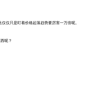
比仅仅只是盯着价格起落趋势要厉害一万倍呢。
东西呢？