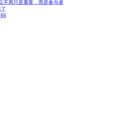
此观众不再只是看客，而是参与者
混了
全吗