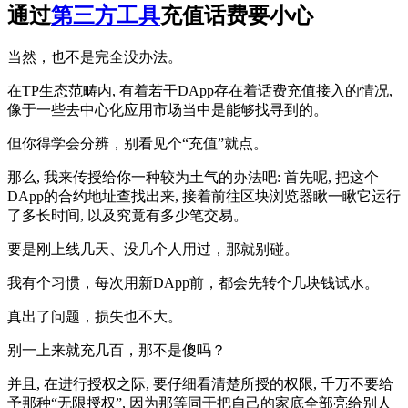
通过
第三方工具
充值话费要小心
当然，也不是完全没办法。
在TP生态范畴内, 有着若干DApp存在着话费充值接入的情况,
像于一些去中心化应用市场当中是能够找寻到的。
但你得学会分辨，别看见个“充值”就点。
那么, 我来传授给你一种较为土气的办法吧: 首先呢, 把这个
DApp的合约地址查找出来, 接着前往区块浏览器瞅一瞅它运行
了多长时间, 以及究竟有多少笔交易。
要是刚上线几天、没几个人用过，那就别碰。
我有个习惯，每次用新DApp前，都会先转个几块钱试水。
真出了问题，损失也不大。
别一上来就充几百，那不是傻吗？
并且, 在进行授权之际, 要仔细看清楚所授的权限, 千万不要给
予那种“无限授权”, 因为那等同于把自己的家底全部亮给别人