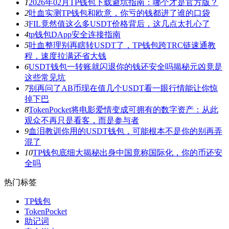
1
2026年02月TP钱包下载避坑指南：哪个才是官方版？
2
吐血实测TP钱包和欧意，你亏的钱都进了谁的口袋
3
FIL竟然值这么多USDT价格背后，这几点太扎心了
4
tp钱包DApp安全连接指南
5
吐血整理别再瞎转USDT了，TP钱包跨TRC链速通教
程，速度拉满还省大钱
6
USDT钱包一转账就闪退你的钱还安全吗揭秘元凶竟是
这些常见坑
7
别再问了AB币现在值几个USDT看一眼行情能让你惊
掉下巴
8
TokenPocket将电影爱情变成可拥有的数字资产：从此
观众不再只是看客，而是参与者
9
血泪教训你用的USDT钱包，可能根本不是你的别再弄
混了
10
TP钱包底细大揭秘出身中国竟称国际化，你的币还安
全吗
热门标签
TP钱包
TokenPocket
助记词