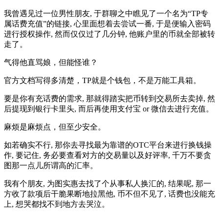
我曾遇见过一位男性朋友, 于群聊之中瞧见了一个名为“TP专
属话费充值”的链接, 心里面想着去尝试一番, 于是便输入密码
进行授权操作, 然而仅仅过了几分钟, 他账户里的币就全部被转
走了。
气得他直骂娘，但能怪谁？
官方文档写得多清楚，TP就是个钱包，不是万能工具箱。
要是你有充话费的需求, 那就得踏实把币转到交易所去卖掉, 然
后提现到银行卡里头, 而后再使用支付宝 or 微信去进行充值。
麻烦是麻烦点，但至少安全。
如若确实不行, 那你去寻找最为靠谱的OTC平台来进行换钱操
作, 要记住, 务必要查看对方的交易量以及好评率, 千万不要贪
图那一点儿所谓高的汇率。
我有个朋友, 为图实惠去找了个从事私人换汇的, 结果呢, 那一
方收了款项后干脆果断地拉黑他, 币不但不见了, 话费也没能充
上, 想哭都找不到地方去哭泣。