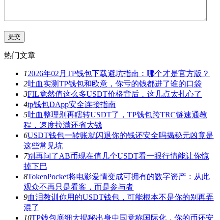
热门文章
1
2026年02月TP钱包下载避坑指南：哪个才是官方版？
2
吐血实测TP钱包和欧意，你亏的钱都进了谁的口袋
3
FIL竟然值这么多USDT价格背后，这几点太扎心了
4
tp钱包DApp安全连接指南
5
吐血整理别再瞎转USDT了，TP钱包跨TRC链速通教
程，速度拉满还省大钱
6
USDT钱包一转账就闪退你的钱还安全吗揭秘元凶竟是
这些常见坑
7
别再问了AB币现在值几个USDT看一眼行情能让你惊
掉下巴
8
TokenPocket将电影爱情变成可拥有的数字资产：从此
观众不再只是看客，而是参与者
9
血泪教训你用的USDT钱包，可能根本不是你的别再弄
混了
10
TP钱包底细大揭秘出身中国竟称国际化，你的币还安