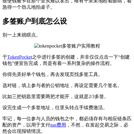
致使钱被卡在那个里头难以拿出，唯有干呆呆地瞪着眼睛，着
急得一个劲儿地拍桌子。
多签账户到底怎么设
别一上来就瞎点。
于
TokenPocket
之中进行多签的创建，并非仅仅点击一下“创建
钱包”便宣告完成，而是有着一系列复杂的操作流程。
你得先弄好单个钱包，再去发现页找多签工具。
选对链，填上参与者的公钥地址，再设定需要几个签名。
比如三把钥匙里需要两把才能开，这就是2/3多签。
设完生成一个多签地址，往里头转点手续费激活。
牢记，每一位参与人员的钱包之中，都必须存有与相应链条匹
配的资产，以用于支付
gas费用
，不然，在发起交易之际，必
然会出现报错情况。