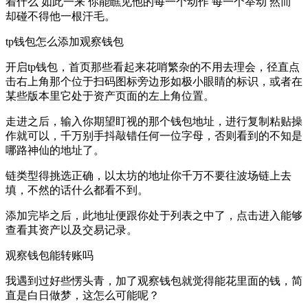
着什么 如此一来 你能瞧见他的每一个动作 每一个举动 然而
却碰不得他一根汗毛。
tp钱包怎么添加观察钱包
开启tp钱包，首页那些看起来花哨繁杂的不用去理会，径直点
击右上角那个位于扫码图标旁边形如极小眼睛的标识，或者在
某些版本里它处于资产页面的左上角位置。
走进之后，输入你期望盯视的那个钱包地址，进行复制粘贴操
作就可以，千万别手抖敲错任何一位字母，否则看到的不知是
哪路神仙的地址了。
链类型得挑选正确，以太坊的地址你千万不要往波场链上去
填，不然的话什么都看不到。
添加完毕之后，此地址便跟你处于列表之中了，点击进入能够
查看其资产以及交易记录。
观察钱包能转账吗
我遇到过好些愣头青，加了观察钱包就觉得能花里面的钱，简
直是白日做梦，这怎么可能呢？