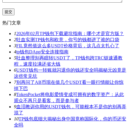
热门文章
1
2026年02月TP钱包下载避坑指南：哪个才是官方版？
2
吐血实测TP钱包和欧意，你亏的钱都进了谁的口袋
3
FIL竟然值这么多USDT价格背后，这几点太扎心了
4
tp钱包DApp安全连接指南
5
吐血整理别再瞎转USDT了，TP钱包跨TRC链速通教
程，速度拉满还省大钱
6
USDT钱包一转账就闪退你的钱还安全吗揭秘元凶竟是
这些常见坑
7
别再问了AB币现在值几个USDT看一眼行情能让你惊
掉下巴
8
TokenPocket将电影爱情变成可拥有的数字资产：从此
观众不再只是看客，而是参与者
9
血泪教训你用的USDT钱包，可能根本不是你的别再弄
混了
10
TP钱包底细大揭秘出身中国竟称国际化，你的币还安
全吗