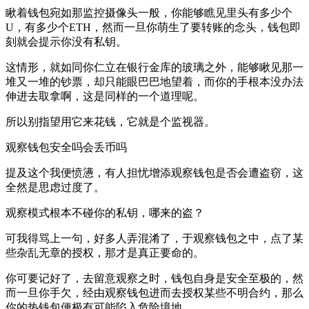
瞅着钱包宛如那监控摄像头一般，你能够瞧见里头有多少个
U，有多少个ETH，然而一旦你萌生了要转账的念头，钱包即
刻就会提示你没有私钥。
这情形，就如同你仁立在银行金库的玻璃之外，能够瞅见那一
堆又一堆的钞票，却只能眼巴巴地望着，而你的手根本没办法
伸进去取拿啊，这是同样的一个道理呢。
所以别指望用它来花钱，它就是个监视器。
观察钱包安全吗会丢币吗
提及这个我便愤懑，有人担忧增添观察钱包是否会遭盗窃，这
全然是思虑过度了。
观察模式根本不碰你的私钥，哪来的盗？
可我得骂上一句，好多人弄混淆了，于观察钱包之中，点了某
些杂乱无章的授权，那才是真正要命的。
你可要记好了，去留意观察之时，钱包自身是安全至极的，然
而一旦你手欠，经由观察钱包进而去授权某些不明合约，那么
你的热钱包便极有可能陷入危险境地。