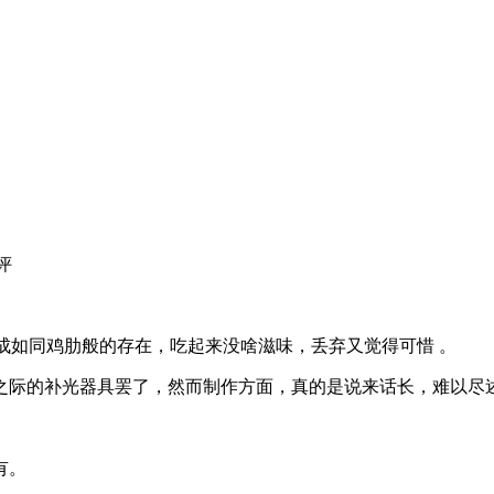
评
被设计成如同鸡肋般的存在，吃起来没啥滋味，丢弃又觉得可惜 。
之际的补光器具罢了，然而制作方面，真的是说来话长，难以尽
有。