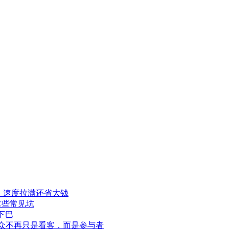
程，速度拉满还省大钱
这些常见坑
下巴
此观众不再只是看客，而是参与者