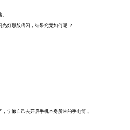
瞎。
闪光灯那般瞎闪，结果究竟如何呢 ？
了，宁愿自己去开启手机本身所带的手电筒 。