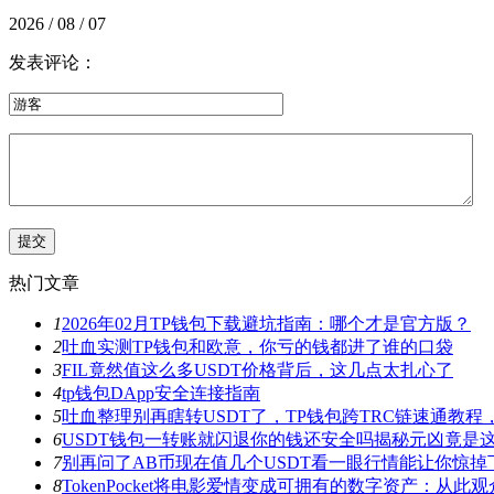
2026 / 08 / 07
发表评论：
热门文章
1
2026年02月TP钱包下载避坑指南：哪个才是官方版？
2
吐血实测TP钱包和欧意，你亏的钱都进了谁的口袋
3
FIL竟然值这么多USDT价格背后，这几点太扎心了
4
tp钱包DApp安全连接指南
5
吐血整理别再瞎转USDT了，TP钱包跨TRC链速通教
6
USDT钱包一转账就闪退你的钱还安全吗揭秘元凶竟是
7
别再问了AB币现在值几个USDT看一眼行情能让你惊掉
8
TokenPocket将电影爱情变成可拥有的数字资产：从