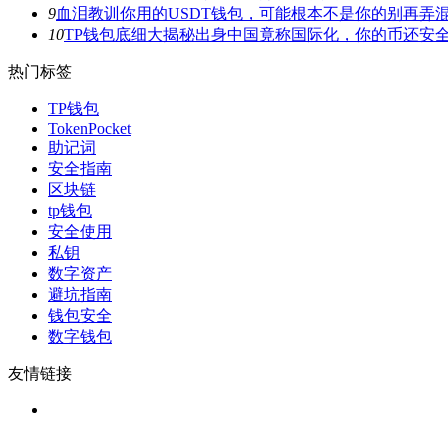
9
血泪教训你用的USDT钱包，可能根本不是你的别再弄
10
TP钱包底细大揭秘出身中国竟称国际化，你的币还安
热门标签
TP钱包
TokenPocket
助记词
安全指南
区块链
tp钱包
安全使用
私钥
数字资产
避坑指南
钱包安全
数字钱包
友情链接