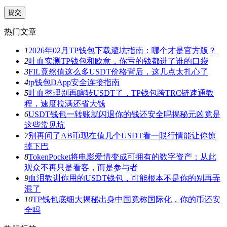
热门文章
1
2026年02月TP钱包下载避坑指南：哪个才是官方版？
2
吐血实测TP钱包和欧意，你亏的钱都进了谁的口袋
3
FIL竟然值这么多USDT价格背后，这几点太扎心了
4
tp钱包DApp安全连接指南
5
吐血整理别再瞎转USDT了，TP钱包跨TRC链速通教
程，速度拉满还省大钱
6
USDT钱包一转账就闪退你的钱还安全吗揭秘元凶竟是
这些常见坑
7
别再问了AB币现在值几个USDT看一眼行情能让你惊
掉下巴
8
TokenPocket将电影爱情变成可拥有的数字资产：从此
观众不再只是看客，而是参与者
9
血泪教训你用的USDT钱包，可能根本不是你的别再弄
混了
10
TP钱包底细大揭秘出身中国竟称国际化，你的币还安
全吗