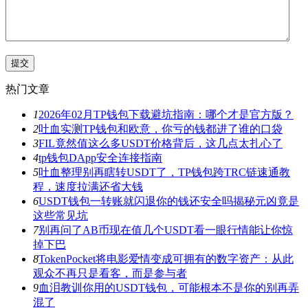
热门文章
1
2026年02月TP钱包下载避坑指南：哪个才是官方版？
2
吐血实测TP钱包和欧意，你亏的钱都进了谁的口袋
3
FIL竟然值这么多USDT价格背后，这几点太扎心了
4
tp钱包DApp安全连接指南
5
吐血整理别再瞎转USDT了，TP钱包跨TRC链速通教
程，速度拉满还省大钱
6
USDT钱包一转账就闪退你的钱还安全吗揭秘元凶竟是
这些常见坑
7
别再问了AB币现在值几个USDT看一眼行情能让你惊
掉下巴
8
TokenPocket将电影爱情变成可拥有的数字资产：从此
观众不再只是看客，而是参与者
9
血泪教训你用的USDT钱包，可能根本不是你的别再弄
混了