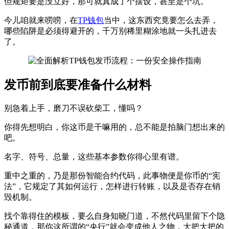
但规矩要是没立好，那可就真成了个摆设，甚至是个坑。
今儿咱就来唠唠，在
TP钱包
当中，这东西究竟要怎么去弄，
哪些陷阱是必须得避开的，千万别稀里糊涂地就一头扎进去
了。
发币前到底要准备什么材料
别急着上手，磨刀不误砍柴工，懂吗？
你得先想明白，你这币是干嘛用的，总不能是拍脑门想出来的
吧。
名字、符号、总量，这些基本参数你得心里有谱。
重中之重的，乃是那份智能合约代码，此事物便是你币的“宪
法”，它规定了其如何运行，怎样进行转账，以及是否存在销
毁机制。
找个靠得住的模板，要么自身知晓门道，不然代码里留下个隐
秘通道，那你这所谓的“央行”就会变成他人之物，大把大把的