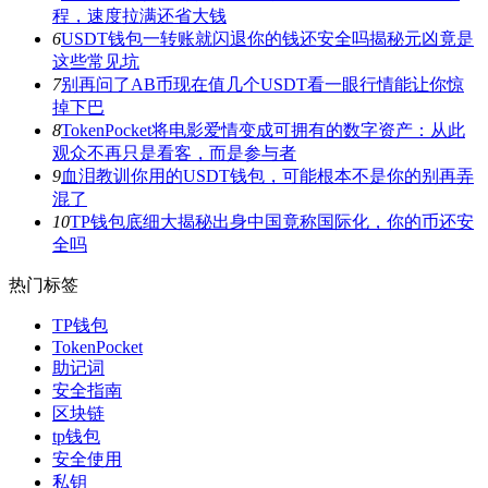
程，速度拉满还省大钱
6
USDT钱包一转账就闪退你的钱还安全吗揭秘元凶竟是
这些常见坑
7
别再问了AB币现在值几个USDT看一眼行情能让你惊
掉下巴
8
TokenPocket将电影爱情变成可拥有的数字资产：从此
观众不再只是看客，而是参与者
9
血泪教训你用的USDT钱包，可能根本不是你的别再弄
混了
10
TP钱包底细大揭秘出身中国竟称国际化，你的币还安
全吗
热门标签
TP钱包
TokenPocket
助记词
安全指南
区块链
tp钱包
安全使用
私钥