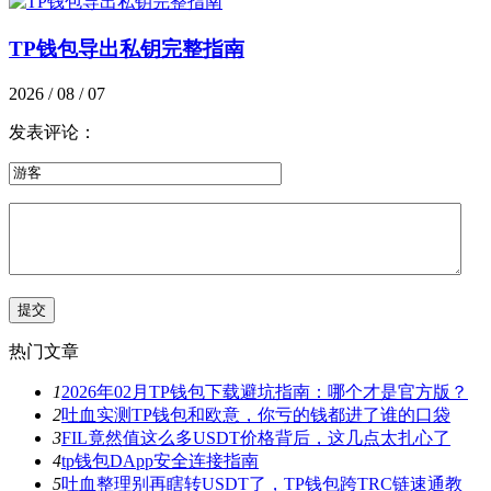
TP钱包导出私钥完整指南
2026 / 08 / 07
发表评论：
热门文章
1
2026年02月TP钱包下载避坑指南：哪个才是官方版？
2
吐血实测TP钱包和欧意，你亏的钱都进了谁的口袋
3
FIL竟然值这么多USDT价格背后，这几点太扎心了
4
tp钱包DApp安全连接指南
5
吐血整理别再瞎转USDT了，TP钱包跨TRC链速通教