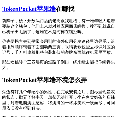
TokenPocket
苹果端
在哪找
前阵子，楼下开数码门店的老周跟我吐槽，有一堆年轻人追着
要装这个钱包，他们上来就对着应用商店瞎搜，搜不到就说自
己机子出毛病了，这难道不是纯粹在瞎扯吗。
你先要拐弯去到平常会用到的海外应用分发途径里边寻觅，沿
着排列顺序朝着下面翻动两三页，眼睛要敏锐些去标识对应的
记号，千万别逮着那些包装相似的杂牌东西就往机器里面放。
那些啥跳转个三四层页的烂路子别碰，绕来绕去能把你绕得头
大。
TokenPocket苹果端环境怎么弄
旁边有好几个年纪小的男性，在完成安装之后，图标呈现发灰
的状态，戳弄了好半天，却都无法打开，坐在售卖奶茶的店铺
里，对着电脑满面愁容，将满满的一杯冰美式一饮而尽，可问
题依旧没有得到解决。