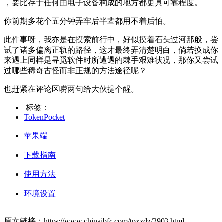
，要比存于任何由电子设备构成的地方都更具可靠程度。
你前期多花个五分钟弄牢后半辈都用不着后怕。
此件事呀，我亦是在摸索前行中，好似摸着石头过河那般，尝
试了诸多偏离正轨的路径，这才最终弄清楚明白，倘若换成你
来遇上同样是寻觅软件时所遭遇的棘手艰难状况，那你又尝试
过哪些稀奇古怪而非正规的方法途径呢？
也赶紧在评论区唠两句给大伙提个醒。
标签：
TokenPocket
苹果端
下载指南
使用方法
环境设置
原文链接：https://www.chinaibfc.com/tpxzdz/2903.html