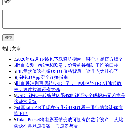
热门文章
1
2026年02月TP钱包下载避坑指南：哪个才是官方版？
2
吐血实测TP钱包和欧意，你亏的钱都进了谁的口袋
3
FIL竟然值这么多USDT价格背后，这几点太扎心了
4
tp钱包DApp安全连接指南
5
吐血整理别再瞎转USDT了，TP钱包跨TRC链速通教
程，速度拉满还省大钱
6
USDT钱包一转账就闪退你的钱还安全吗揭秘元凶竟是
这些常见坑
7
别再问了AB币现在值几个USDT看一眼行情能让你惊
掉下巴
8
TokenPocket将电影爱情变成可拥有的数字资产：从此
观众不再只是看客，而是参与者