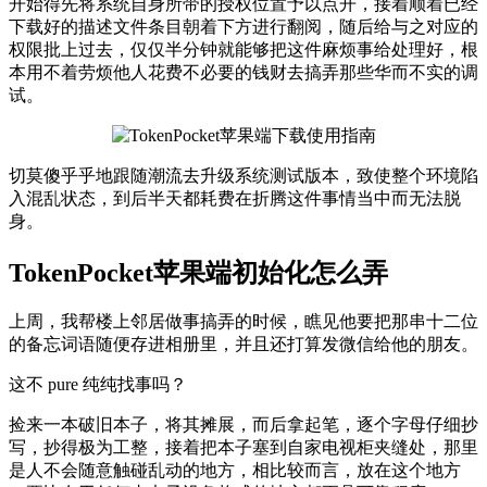
开始得先将系统自身所带的授权位置予以点开，接着顺着已经
下载好的描述文件条目朝着下方进行翻阅，随后给与之对应的
权限批上过去，仅仅半分钟就能够把这件麻烦事给处理好，根
本用不着劳烦他人花费不必要的钱财去搞弄那些华而不实的调
试。
切莫傻乎乎地跟随潮流去升级系统测试版本，致使整个环境陷
入混乱状态，到后半天都耗费在折腾这件事情当中而无法脱
身。
TokenPocket苹果端初始化怎么弄
上周，我帮楼上邻居做事搞弄的时候，瞧见他要把那串十二位
的备忘词语随便存进相册里，并且还打算发微信给他的朋友。
这不 pure 纯纯找事吗？
捡来一本破旧本子，将其摊展，而后拿起笔，逐个字母仔细抄
写，抄得极为工整，接着把本子塞到自家电视柜夹缝处，那里
是人不会随意触碰乱动的地方，相比较而言，放在这个地方