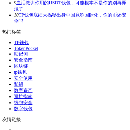
9
血泪教训你用的USDT钱包，可能根本不是你的别再弄
混了
10
TP钱包底细大揭秘出身中国竟称国际化，你的币还安
全吗
热门标签
TP钱包
TokenPocket
助记词
安全指南
区块链
tp钱包
安全使用
私钥
数字资产
避坑指南
钱包安全
数字钱包
友情链接