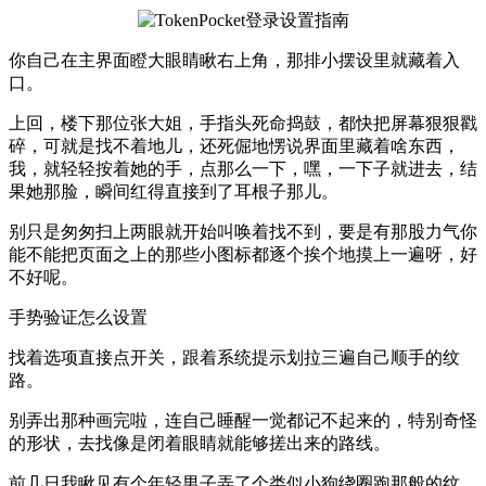
你自己在主界面瞪大眼睛瞅右上角，那排小摆设里就藏着入
口。
上回，楼下那位张大姐，手指头死命捣鼓，都快把屏幕狠狠戳
碎，可就是找不着地儿，还死倔地愣说界面里藏着啥东西，
我，就轻轻按着她的手，点那么一下，嘿，一下子就进去，结
果她那脸，瞬间红得直接到了耳根子那儿。
别只是匆匆扫上两眼就开始叫唤着找不到，要是有那股力气你
能不能把页面之上的那些小图标都逐个挨个地摸上一遍呀，好
不好呢。
手势验证怎么设置
找着选项直接点开关，跟着系统提示划拉三遍自己顺手的纹
路。
别弄出那种画完啦，连自己睡醒一觉都记不起来的，特别奇怪
的形状，去找像是闭着眼睛就能够搓出来的路线。
前几日我瞅见有个年轻男子弄了个类似小狗绕圈跑那般的纹