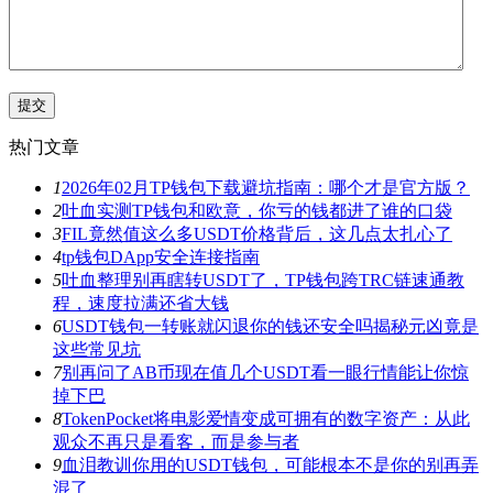
热门文章
1
2026年02月TP钱包下载避坑指南：哪个才是官方版？
2
吐血实测TP钱包和欧意，你亏的钱都进了谁的口袋
3
FIL竟然值这么多USDT价格背后，这几点太扎心了
4
tp钱包DApp安全连接指南
5
吐血整理别再瞎转USDT了，TP钱包跨TRC链速通教
程，速度拉满还省大钱
6
USDT钱包一转账就闪退你的钱还安全吗揭秘元凶竟是
这些常见坑
7
别再问了AB币现在值几个USDT看一眼行情能让你惊
掉下巴
8
TokenPocket将电影爱情变成可拥有的数字资产：从此
观众不再只是看客，而是参与者
9
血泪教训你用的USDT钱包，可能根本不是你的别再弄
混了