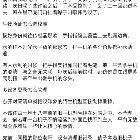
路，次日喝了些许酒之后，手不受控制了，划了二十回都进不
去，蹲在星巴克门口扯着嗓子叫嚷账号没了。
生物验证怎么调校准
揣好身份就往传感器那凑，手指指腹全覆盖上去别露边角。
录的样本别光录平放的那形态，捏手机的各歪角度都补录两
遍。
有人录制的时候，把手指架得如同捏着毛笔一般，平常拿手机
的姿势，与之毫无关联，每次后续解锁时，都仿佛是在跟屏幕
闹别扭，甚至生出砸手机的念头。
多设备登录怎么管理
点开对应清单就把没印象的陌生机型直接划掉删掉。
不该任由一堆七八年前的旧手机型号挂在列表之中、不予理
会，倘若哪一台机子不慎流落到外面且找不到主人，平白无故
就会多增添一些让人糟心的事情。
先前，同楼的那位老哥，没有清理旧记录，孩子拿着旧机子，