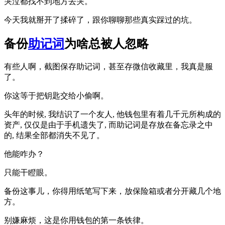
哭泣都找不到地方去哭。
今天我就掰开了揉碎了，跟你聊聊那些真实踩过的坑。
备份
助记词
为啥总被人忽略
有些人啊，截图保存助记词，甚至存微信收藏里，我真是服
了。
你这等于把钥匙交给小偷啊。
头年的时候, 我结识了一个友人, 他钱包里有着几千元所构成的
资产, 仅仅是由于手机遗失了, 而助记词是存放在备忘录之中
的, 结果全部都消失不见了。
他能咋办？
只能干瞪眼。
备份这事儿，你得用纸笔写下来，放保险箱或者分开藏几个地
方。
别嫌麻烦，这是你用钱包的第一条铁律。