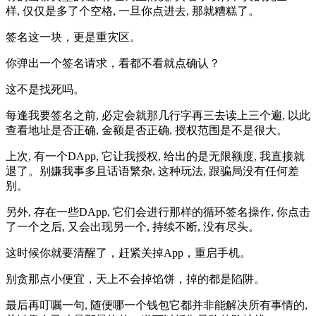
样, 仅仅是多了个空格, 一旦你点进去, 那就糟糕了。
签名这一块，更是重灾区。
你弹出一个签名请求，看都不看就点确认？
这不是找死吗。
每逢我要签名之前, 必定会就那几行字再三去读上三个遍, 以此
查看地址是否正确, 金额是否正确, 授权范围是不是很大。
上次, 有一个DApp, 它让我授权, 给出的是无限额度, 我直接就
退了。别嫌我事多且话语繁杂, 这种玩法, 跟骗局没有任何差
别。
另外, 存在一些DApp, 它们会进行那样的循环签名操作, 你点击
了一个之后, 又会出现另一个, 持续不断, 没有尽头。
这时候你就要清醒了，赶紧关掉App，重启手机。
别贪那点小便宜，天上不会掉馅饼，掉的都是陷阱。
最后再叮嘱一句, 随便哪一个钱包它都并非能解决所有事情的,