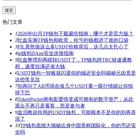
热门文章
1
2026年02月TP钱包下载避坑指南：哪个才是官方版？
2
吐血实测TP钱包和欧意，你亏的钱都进了谁的口袋
3
FIL竟然值这么多USDT价格背后，这几点太扎心了
4
tp钱包DApp安全连接指南
5
吐血整理别再瞎转USDT了，TP钱包跨TRC链速通教
程，速度拉满还省大钱
6
USDT钱包一转账就闪退你的钱还安全吗揭秘元凶竟是
这些常见坑
7
别再问了AB币现在值几个USDT看一眼行情能让你惊
掉下巴
8
TokenPocket将电影爱情变成可拥有的数字资产：从此
观众不再只是看客，而是参与者
9
血泪教训你用的USDT钱包，可能根本不是你的别再弄
混了
10
TP钱包底细大揭秘出身中国竟称国际化，你的币还安
全吗