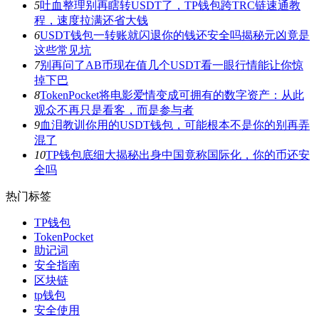
5
吐血整理别再瞎转USDT了，TP钱包跨TRC链速通教
程，速度拉满还省大钱
6
USDT钱包一转账就闪退你的钱还安全吗揭秘元凶竟是
这些常见坑
7
别再问了AB币现在值几个USDT看一眼行情能让你惊
掉下巴
8
TokenPocket将电影爱情变成可拥有的数字资产：从此
观众不再只是看客，而是参与者
9
血泪教训你用的USDT钱包，可能根本不是你的别再弄
混了
10
TP钱包底细大揭秘出身中国竟称国际化，你的币还安
全吗
热门标签
TP钱包
TokenPocket
助记词
安全指南
区块链
tp钱包
安全使用