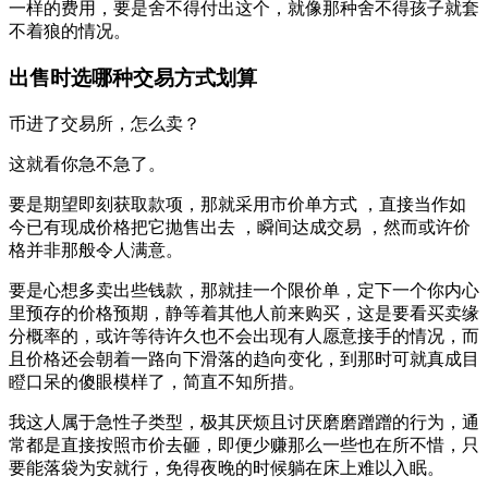
一样的费用，要是舍不得付出这个，就像那种舍不得孩子就套
不着狼的情况。
出售时选哪种交易方式划算
币进了交易所，怎么卖？
这就看你急不急了。
要是期望即刻获取款项，那就采用市价单方式 ，直接当作如
今已有现成价格把它抛售出去 ，瞬间达成交易 ，然而或许价
格并非那般令人满意。
要是心想多卖出些钱款，那就挂一个限价单，定下一个你内心
里预存的价格预期，静等着其他人前来购买，这是要看买卖缘
分概率的，或许等待许久也不会出现有人愿意接手的情况，而
且价格还会朝着一路向下滑落的趋向变化，到那时可就真成目
瞪口呆的傻眼模样了，简直不知所措。
我这人属于急性子类型，极其厌烦且讨厌磨磨蹭蹭的行为，通
常都是直接按照市价去砸，即便少赚那么一些也在所不惜，只
要能落袋为安就行，免得夜晚的时候躺在床上难以入眠。