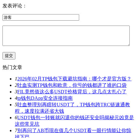
发表评论：
热门文章
1
2026年02月TP钱包下载避坑指南：哪个才是官方版？
2
吐血实测TP钱包和欧意，你亏的钱都进了谁的口袋
3
FIL竟然值这么多USDT价格背后，这几点太扎心了
4
tp钱包DApp安全连接指南
5
吐血整理别再瞎转USDT了，TP钱包跨TRC链速通教
程，速度拉满还省大钱
6
USDT钱包一转账就闪退你的钱还安全吗揭秘元凶竟是
这些常见坑
7
别再问了AB币现在值几个USDT看一眼行情能让你惊
掉下巴