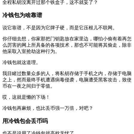
全程私钥没离开过那个铁盒子，这不就妥了？
冷钱包为啥靠谱
说它靠谱，不是因为它牌子硬，而是它压根儿不联网。
你仔细去想，你家那把门钥匙放在家里边，哪怕小偷有着再怎
么厉害的网上所具备的各项技术，那也不可能将其偷走，除非
他采取入室抢劫这种行为。
冷钱包就这道理。
我目睹过数量众多的人，将私钥存储于手机之内，存储于电脑
之上，然而最终手机遭遇病毒侵袭，电脑遭受黑客攻击，致使
币在一夜之间归于零值。
哎，这就是懒的下场！
冷钱包再麻烦，也比丢币强一万倍，对吧？
用冷钱包会丢币吗
也不是说用了冷钱包就高枕无忧了。