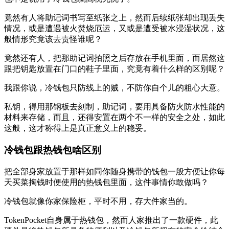
竟然有人将助记词书写至纸张之上，然而后续纸张却出现丢失
情况，或是遭遇被火焚烧厄运，又或是遭受被水浸湿状况，这
般情形究竟该去责怪谁呢？
竟然还有人，把那助记词拍照之后存放在手机里面，而居然这
跟把钥匙放置在门口的鞋子里面，究竟有着什么样的区别呢？
我跟你说，冷钱包只防线上的贼，不防你自个儿的粗心大意。
私钥，得用那钢板去刻制，助记词，要用具备防火防水性能的
材料来存储，而且，还得安置在两个不一样的安全之处，如此
这般，这才称得上是真正意义上的稳妥。
冷钱包跟热钱包啥区别
把全部身家放置于那样如同你随身携带的钱包一般方便让你每
天买菜掏钱时便使用的热钱包里面，这件事情你敢做吗？
冷钱包就像你家保险柜，平时不用，存大件家当的。
TokenPocket自身属于热钱包，然而人家推出了一款硬件，此