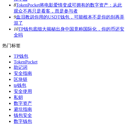
8
TokenPocket将电影爱情变成可拥有的数字资产：从此
观众不再只是看客，而是参与者
9
血泪教训你用的USDT钱包，可能根本不是你的别再弄
混了
10
TP钱包底细大揭秘出身中国竟称国际化，你的币还安
全吗
热门标签
TP钱包
TokenPocket
助记词
安全指南
区块链
tp钱包
安全使用
私钥
数字资产
避坑指南
钱包安全
数字钱包