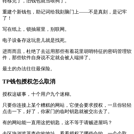
转移完了，旧钱包就当喂狗了。
重建个新钱包，助记词给我刻脑门上——不是真刻，是记牢
了！
写在纸上，锁抽屉里，别联网。
电子设备存这玩意儿就是找死。
进而而且，杜绝了去运用那些有着花里胡哨特征的密码管理软
件，那些软件自身说不定就会被人端掉了。
最土的办法往往最保险。
TP钱包授权怎么取消
授权这破事，十个用户九个迷糊。
只要你连接上某个糟糕的网站，它便会要求授权，一旦你轻轻
点击一下，好了，你家门的临时钥匙就被交出去了。
有的网站能一直用这把钥匙，这不等于请贼进屋吗？
去区块浏览器查你的地址，看看授权了哪些合约，一个个取