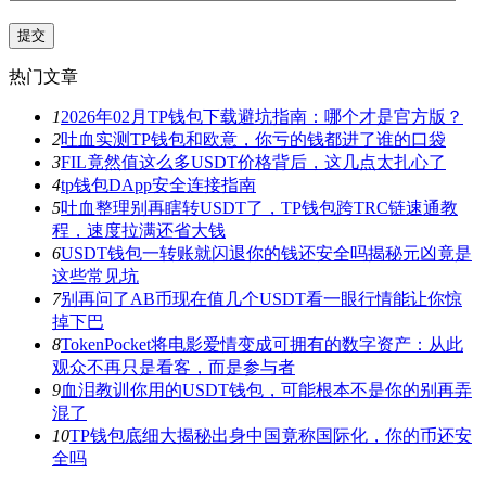
热门文章
1
2026年02月TP钱包下载避坑指南：哪个才是官方版？
2
吐血实测TP钱包和欧意，你亏的钱都进了谁的口袋
3
FIL竟然值这么多USDT价格背后，这几点太扎心了
4
tp钱包DApp安全连接指南
5
吐血整理别再瞎转USDT了，TP钱包跨TRC链速通教
程，速度拉满还省大钱
6
USDT钱包一转账就闪退你的钱还安全吗揭秘元凶竟是
这些常见坑
7
别再问了AB币现在值几个USDT看一眼行情能让你惊
掉下巴
8
TokenPocket将电影爱情变成可拥有的数字资产：从此
观众不再只是看客，而是参与者
9
血泪教训你用的USDT钱包，可能根本不是你的别再弄
混了
10
TP钱包底细大揭秘出身中国竟称国际化，你的币还安
全吗