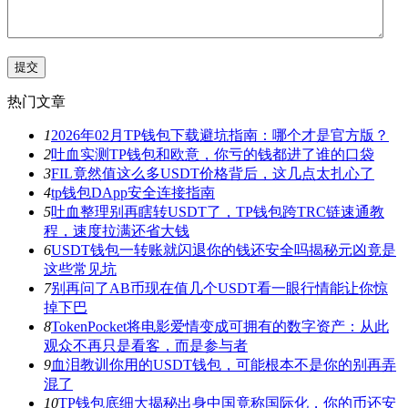
热门文章
1
2026年02月TP钱包下载避坑指南：哪个才是官方版？
2
吐血实测TP钱包和欧意，你亏的钱都进了谁的口袋
3
FIL竟然值这么多USDT价格背后，这几点太扎心了
4
tp钱包DApp安全连接指南
5
吐血整理别再瞎转USDT了，TP钱包跨TRC链速通教
程，速度拉满还省大钱
6
USDT钱包一转账就闪退你的钱还安全吗揭秘元凶竟是
这些常见坑
7
别再问了AB币现在值几个USDT看一眼行情能让你惊
掉下巴
8
TokenPocket将电影爱情变成可拥有的数字资产：从此
观众不再只是看客，而是参与者
9
血泪教训你用的USDT钱包，可能根本不是你的别再弄
混了
10
TP钱包底细大揭秘出身中国竟称国际化，你的币还安