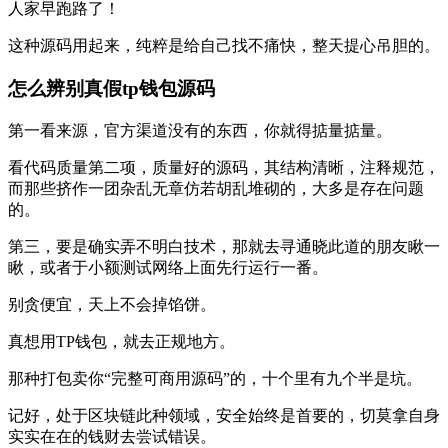
人家早跑路了！
这种源码用起来，纯粹是给自己找不痛快，整天提心吊胆的。
怎么辨别真假tp钱包源码
第一看来源，官方渠道没有的东西，你就得掂量掂量。
看代码质量第二项，质量好的源码，其结构清晰，注释规范，
而那些挤作一团杂乱无章仿若胡乱堆砌的，大多是存在问题
的。
第三，要是确实弄不明白技术，那就去寻通晓此道的朋友瞅一
瞅，或者于小额测试网络上面先行运行一番。
别贪便宜，天上不会掉馅饼。
真想用TP钱包，就去正规地方。
那种打包卖你“完整可商用源码”的，十个里有九个半是坑。
记好，处于区块链此种领域，安全始终是首要的，切莫拿自身
实实在在的钱财去尝试错误。