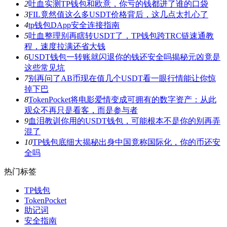
2
吐血实测TP钱包和欧意，你亏的钱都进了谁的口袋
3
FIL竟然值这么多USDT价格背后，这几点太扎心了
4
tp钱包DApp安全连接指南
5
吐血整理别再瞎转USDT了，TP钱包跨TRC链速通教
程，速度拉满还省大钱
6
USDT钱包一转账就闪退你的钱还安全吗揭秘元凶竟是
这些常见坑
7
别再问了AB币现在值几个USDT看一眼行情能让你惊
掉下巴
8
TokenPocket将电影爱情变成可拥有的数字资产：从此
观众不再只是看客，而是参与者
9
血泪教训你用的USDT钱包，可能根本不是你的别再弄
混了
10
TP钱包底细大揭秘出身中国竟称国际化，你的币还安
全吗
热门标签
TP钱包
TokenPocket
助记词
安全指南