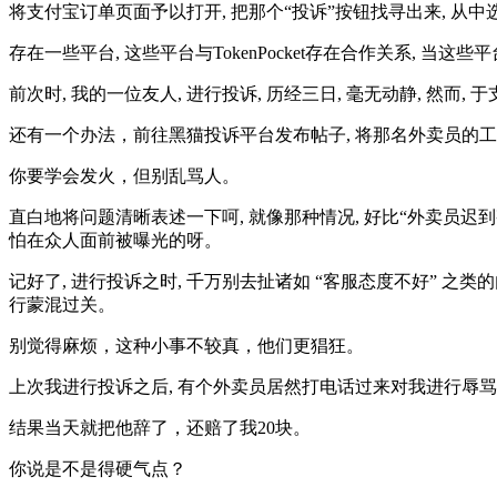
将支付宝订单页面予以打开, 把那个“投诉”按钮找寻出来, 从中
存在一些平台, 这些平台与TokenPocket存在合作关系, 当这些平
前次时, 我的一位友人, 进行投诉, 历经三日, 毫无动静, 然而, 
还有一个办法，前往黑猫投诉平台发布帖子, 将那名外卖员的工号以
你要学会发火，但别乱骂人。
直白地将问题清晰表述一下呵, 就像那种情况, 好比“外卖员迟到
怕在众人面前被曝光的呀。
记好了, 进行投诉之时, 千万别去扯诸如 “客服态度不好” 之类的
行蒙混过关。
别觉得麻烦，这种小事不较真，他们更猖狂。
上次我进行投诉之后, 有个外卖员居然打电话过来对我进行辱骂, 我
结果当天就把他辞了，还赔了我20块。
你说是不是得硬气点？