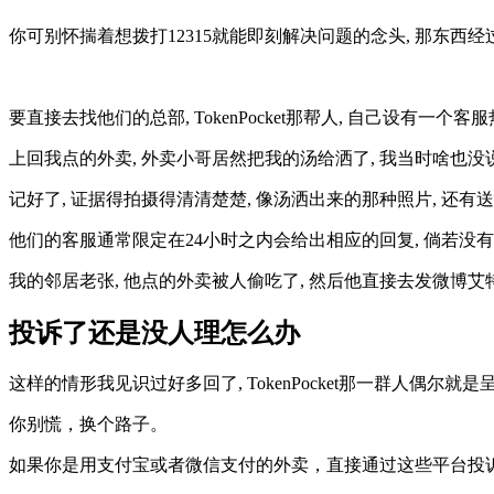
你可别怀揣着想拨打12315就能即刻解决问题的念头, 那东西
要直接去找他们的总部, TokenPocket那帮人, 自己设有一个
上回我点的外卖, 外卖小哥居然把我的汤给洒了, 我当时啥也没说
记好了, 证据得拍摄得清清楚楚, 像汤洒出来的那种照片, 还
他们的客服通常限定在24小时之内会给出相应的回复, 倘若没
我的邻居老张, 他点的外卖被人偷吃了, 然后他直接去发微博艾特To
投诉了还是没人理怎么办
这样的情形我见识过好多回了, TokenPocket那一群人偶尔
你别慌，换个路子。
如果你是用支付宝或者微信支付的外卖，直接通过这些平台投