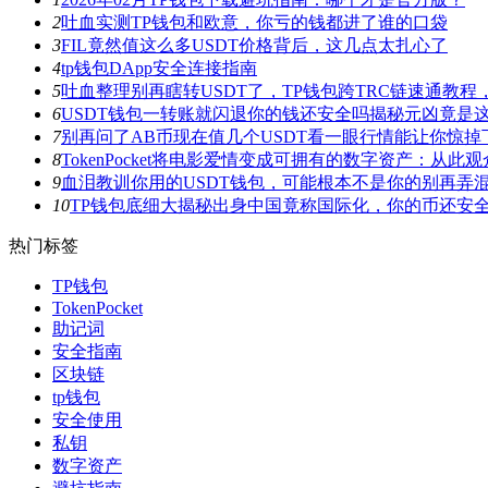
2
吐血实测TP钱包和欧意，你亏的钱都进了谁的口袋
3
FIL竟然值这么多USDT价格背后，这几点太扎心了
4
tp钱包DApp安全连接指南
5
吐血整理别再瞎转USDT了，TP钱包跨TRC链速通教
6
USDT钱包一转账就闪退你的钱还安全吗揭秘元凶竟是
7
别再问了AB币现在值几个USDT看一眼行情能让你惊掉
8
TokenPocket将电影爱情变成可拥有的数字资产：从
9
血泪教训你用的USDT钱包，可能根本不是你的别再弄
10
TP钱包底细大揭秘出身中国竟称国际化，你的币还安
热门标签
TP钱包
TokenPocket
助记词
安全指南
区块链
tp钱包
安全使用
私钥
数字资产