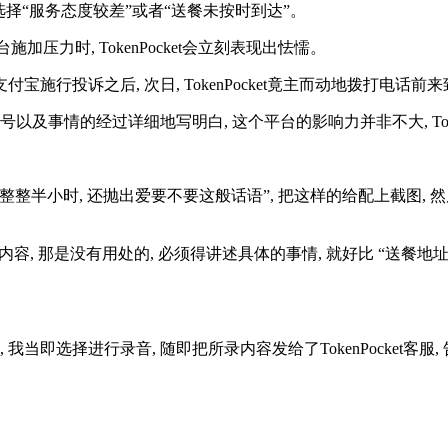
选择“服务态度较差”或者“送餐未按时到达”。
台施加压力时, TokenPocket会立刻表现出怯懦。
于支付宝施行投诉之后, 次日, TokenPocket竟主而动地拨打电话
及事情的经过详细地写明白, 这个平台的影响力并非不大, Toke
整整半小时, 还抛出爱要不要这般话语”, 把这样的给配上截图, 
内容, 那是没有用处的, 必须得讲述具体的事情, 就好比 “送餐地
当即选择进行录音, 随即把所录内容发给了TokenPocket客服