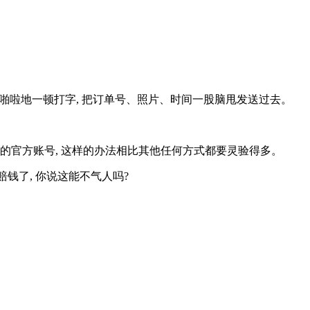
着噼里啪啦地一顿打字, 把订单号、照片、时间一股脑甩发送过去。
们的官方账号, 这样的办法相比其他任何方式都要灵验得多。
要赔钱了, 你说这能不气人吗?