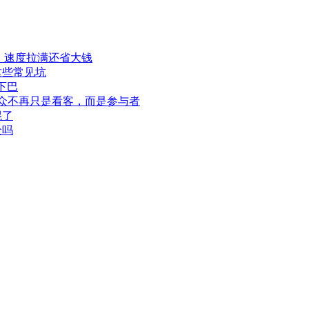
程，速度拉满还省大钱
这些常见坑
下巴
此观众不再只是看客，而是参与者
混了
全吗