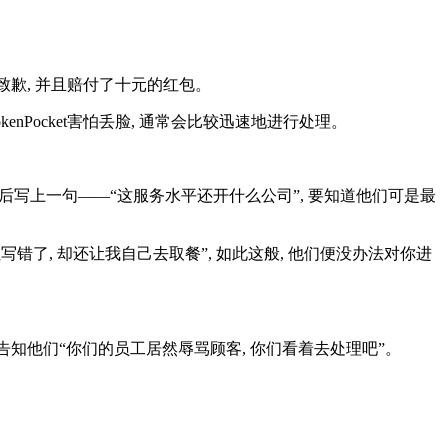
前来致歉, 并且赔付了十元的红包。
nPocket害怕丢脸, 通常会比较迅速地进行处理。
然后写上一句——“这服务水平还开什么公司”, 要知道他们可是最
址写错了, 却还让我自己去取餐”, 如此这般, 他们便没办法对你进
, 告知他们“你们的员工居然辱骂顾客, 你们看着去处理吧”。