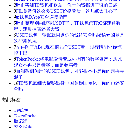
2
吐血实测TP钱包和欧意，你亏的钱都进了谁的口袋
3
FIL竟然值这么多USDT价格背后，这几点太扎心了
4
tp钱包DApp安全连接指南
5
吐血整理别再瞎转USDT了，TP钱包跨TRC链速通教
程，速度拉满还省大钱
6
USDT钱包一转账就闪退你的钱还安全吗揭秘元凶竟是
这些常见坑
7
别再问了AB币现在值几个USDT看一眼行情能让你惊
掉下巴
8
TokenPocket将电影爱情变成可拥有的数字资产：从此
观众不再只是看客，而是参与者
9
血泪教训你用的USDT钱包，可能根本不是你的别再弄
混了
10
TP钱包底细大揭秘出身中国竟称国际化，你的币还安
全吗
热门标签
TP钱包
TokenPocket
助记词
安全指南