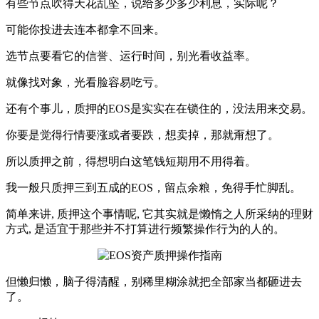
有些节点吹得天花乱坠，说给多少多少利息，实际呢？
可能你投进去连本都拿不回来。
选节点要看它的信誉、运行时间，别光看收益率。
就像找对象，光看脸容易吃亏。
还有个事儿，质押的EOS是实实在在锁住的，没法用来交易。
你要是觉得行情要涨或者要跌，想卖掉，那就甭想了。
所以质押之前，得想明白这笔钱短期用不用得着。
我一般只质押三到五成的EOS，留点余粮，免得手忙脚乱。
简单来讲, 质押这个事情呢, 它其实就是懒惰之人所采纳的理财
方式, 是适宜于那些并不打算进行频繁操作行为的人的。
但懒归懒，脑子得清醒，别稀里糊涂就把全部家当都砸进去
了。