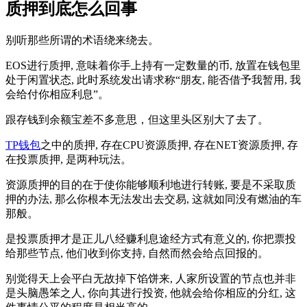
质押到底怎么回事
别听那些所谓的术语绕来绕去。
EOS进行质押, 意味着你手上持有一定数量的币, 放置在钱包里
处于闲置状态, 此时系统发出请求称“朋友, 能否借予我暂用, 我
会给付你相应利息”。
跟存钱到余额宝差不多意思，但这里头区别大了去了。
TP钱包
之中的质押, 存在CPU资源质押, 存在NET资源质押, 存
在投票质押, 是两种玩法。
资源质押的目的在于使你能够顺利地进行转账, 要是不采取质
押的办法, 那么你根本无法发出去交易, 这就如同没有燃油的车
那般。
是投票质押才是正儿八经赚利息途经方式有意义的, 你把票投
给那些节点, 他们收到你支持, 自然而然会给点回报的。
别觉得天上会平白无故掉下馅饼来, 人家所设置的节点也并非
是头脑愚笨之人, 你向其进行投资, 他就会给你相应的分红, 这