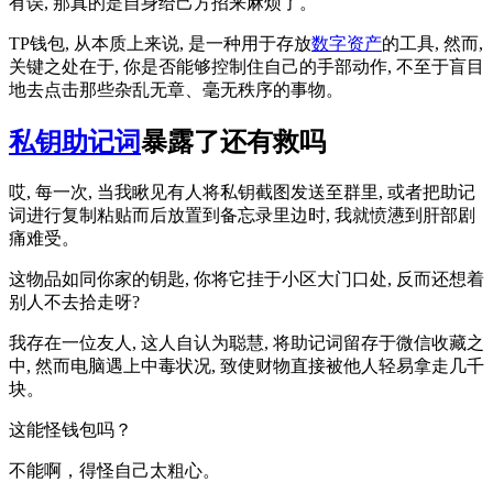
有误, 那真的是自身给己方招来麻烦了。
TP钱包, 从本质上来说, 是一种用于存放
数字资产
的工具, 然而,
关键之处在于, 你是否能够控制住自己的手部动作, 不至于盲目
地去点击那些杂乱无章、毫无秩序的事物。
私钥助记词
暴露了还有救吗
哎, 每一次, 当我瞅见有人将私钥截图发送至群里, 或者把助记
词进行复制粘贴而后放置到备忘录里边时, 我就愤懑到肝部剧
痛难受。
这物品如同你家的钥匙, 你将它挂于小区大门口处, 反而还想着
别人不去拾走呀?
我存在一位友人, 这人自认为聪慧, 将助记词留存于微信收藏之
中, 然而电脑遇上中毒状况, 致使财物直接被他人轻易拿走几千
块。
这能怪钱包吗？
不能啊，得怪自己太粗心。