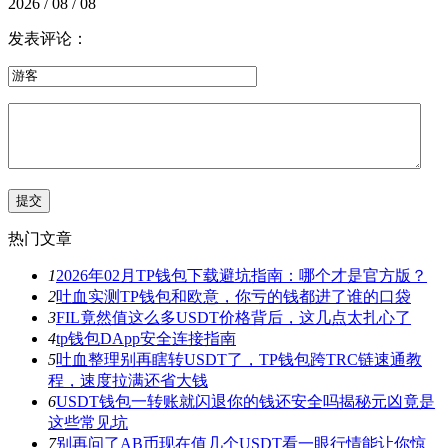
2026 / 08 / 08
发表评论：
热门文章
1
2026年02月TP钱包下载避坑指南：哪个才是官方版？
2
吐血实测TP钱包和欧意，你亏的钱都进了谁的口袋
3
FIL竟然值这么多USDT价格背后，这几点太扎心了
4
tp钱包DApp安全连接指南
5
吐血整理别再瞎转USDT了，TP钱包跨TRC链速通教
程，速度拉满还省大钱
6
USDT钱包一转账就闪退你的钱还安全吗揭秘元凶竟是
这些常见坑
7
别再问了AB币现在值几个USDT看一眼行情能让你惊