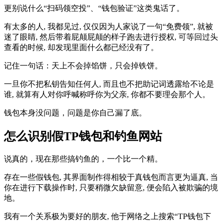
更别说什么“扫码领空投”、“钱包验证”这类鬼话了。
有太多的人, 我都见过, 仅仅因为人家说了一句“免费领”, 就被
迷了眼睛, 然后带着屁颠屁颠的样子跑去进行授权, 可等回过头
查看的时候, 却发现里面什么都已经没有了。
记住一句话：天上不会掉馅饼，只会掉铁饼。
一旦你不把私钥告知任何人, 而且也不把助记词透露给不论是
谁, 就算有人对你呼喊称呼你为父亲, 你都不要理会那个人。
钱包本身没问题，问题是你自己漏了底。
怎么识别假TP钱包和钓鱼网站
说真的，现在那些搞钓鱼的，一个比一个精。
存在一些假钱包, 其界面制作得相较于真钱包而言更为逼真, 当
你在进行下载操作时, 只要稍微欠缺留意, 便会陷入被欺骗的境
地。
我有一个关系极为要好的朋友, 他于网络之上搜索“TP钱包下