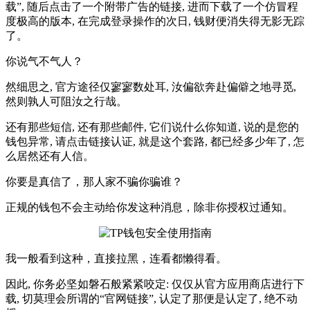
载”, 随后点击了一个附带广告的链接, 进而下载了一个仿冒程
度极高的版本, 在完成登录操作的次日, 钱财便消失得无影无踪
了。
你说气不气人？
然细思之, 官方途径仅寥寥数处耳, 汝偏欲奔赴偏僻之地寻觅,
然则孰人可阻汝之行哉。
还有那些短信, 还有那些邮件, 它们说什么你知道, 说的是您的
钱包异常, 请点击链接认证, 就是这个套路, 都已经多少年了, 怎
么居然还有人信。
你要是真信了，那人家不骗你骗谁？
正规的钱包不会主动给你发这种消息，除非你授权过通知。
我一般看到这种，直接拉黑，连看都懒得看。
因此, 你务必坚如磐石般紧紧咬定: 仅仅从官方应用商店进行下
载, 切莫理会所谓的“官网链接”, 认定了那便是认定了, 绝不动