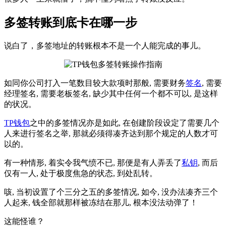
多签转账到底卡在哪一步
说白了，多签地址的转账根本不是一个人能完成的事儿。
如同你公司打入一笔数目较大款项时那般, 需要财务
签名
, 需要
经理签名, 需要老板签名, 缺少其中任何一个都不可以, 是这样
的状况。
TP钱包
之中的多签情况亦是如此, 在创建阶段设定了需要几个
人来进行签名之举, 那就必须得凑齐达到那个规定的人数才可
以的。
有一种情形, 着实令我气愤不已, 那便是有人弄丢了
私钥
, 而后
仅有一人, 处于极度焦急的状态, 到处乱转。
咳, 当初设置了个三分之五的多签情况, 如今, 没办法凑齐三个
人起来, 钱全部就那样被冻结在那儿, 根本没法动弹了！
这能怪谁？