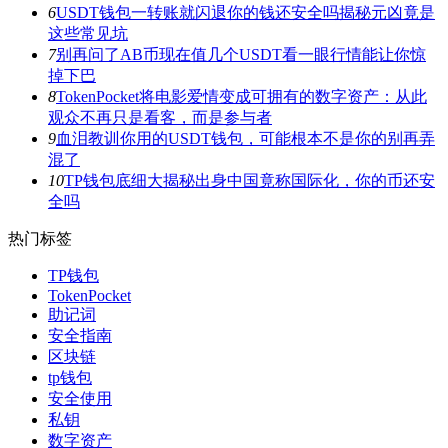
6
USDT钱包一转账就闪退你的钱还安全吗揭秘元凶竟是
这些常见坑
7
别再问了AB币现在值几个USDT看一眼行情能让你惊
掉下巴
8
TokenPocket将电影爱情变成可拥有的数字资产：从此
观众不再只是看客，而是参与者
9
血泪教训你用的USDT钱包，可能根本不是你的别再弄
混了
10
TP钱包底细大揭秘出身中国竟称国际化，你的币还安
全吗
热门标签
TP钱包
TokenPocket
助记词
安全指南
区块链
tp钱包
安全使用
私钥
数字资产