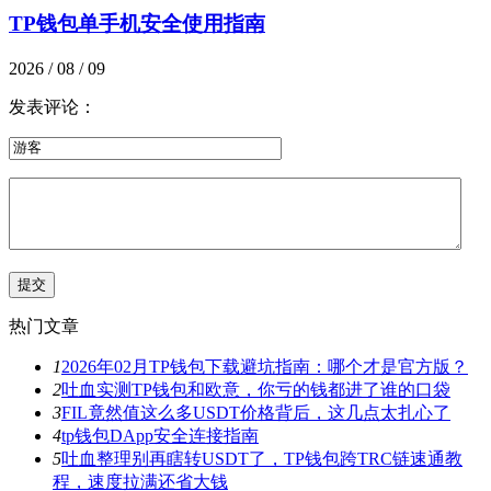
TP钱包单手机安全使用指南
2026 / 08 / 09
发表评论：
热门文章
1
2026年02月TP钱包下载避坑指南：哪个才是官方版？
2
吐血实测TP钱包和欧意，你亏的钱都进了谁的口袋
3
FIL竟然值这么多USDT价格背后，这几点太扎心了
4
tp钱包DApp安全连接指南
5
吐血整理别再瞎转USDT了，TP钱包跨TRC链速通教
程，速度拉满还省大钱