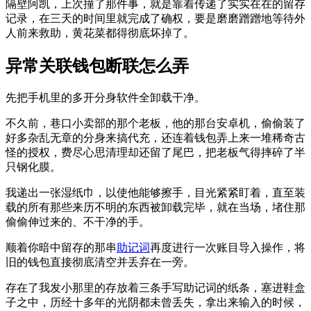
隔壁阿凯，上次撞了那件事，就是靠着传递了实实在在的留存
记录，在三天的时间里就完成了确权，要是磨磨蹭蹭地等待外
人前来救助，黄花菜都得彻底坏掉了。
异常关联钱包断联怎么弄
先把手机里的多开分身软件全卸载干净。
不久前，巷口小卖部的那个老板，他的那台安卓机，偷偷装了
好多杂乱无章的分身来搞代充，还连着钱包弄上来一堆稀奇古
怪的授权，费尽心思清理却还留了尾巴，把老板气得摔碎了半
只钢化膜。
我递出一张湿纸巾，以使他能够擦手，目光紧紧盯着，直至装
载的所有那些来历不明的东西被卸载完毕，就在当场，堵住那
偷偷伸过来的、不干净的手。
顺着你暗中留存的那串
助记词
再度进行一次账目导入操作，将
旧的钱包直接彻底清空并丢弃在一旁。
存在了我发小那里的存放着三条手写助记词的纸条，塞进鞋盒
子之中，历经十多年的光阴都未曾丢失，拿出来输入的时候，