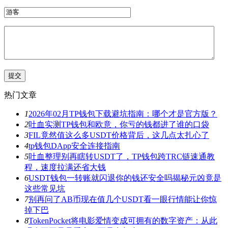
热门文章
1
2026年02月TP钱包下载避坑指南：哪个才是官方版？
2
吐血实测TP钱包和欧意，你亏的钱都进了谁的口袋
3
FIL竟然值这么多USDT价格背后，这几点太扎心了
4
tp钱包DApp安全连接指南
5
吐血整理别再瞎转USDT了，TP钱包跨TRC链速通教
程，速度拉满还省大钱
6
USDT钱包一转账就闪退你的钱还安全吗揭秘元凶竟是
这些常见坑
7
别再问了AB币现在值几个USDT看一眼行情能让你惊
掉下巴
8
TokenPocket将电影爱情变成可拥有的数字资产：从此