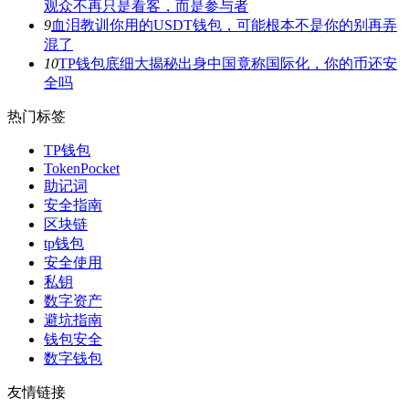
观众不再只是看客，而是参与者
9
血泪教训你用的USDT钱包，可能根本不是你的别再弄
混了
10
TP钱包底细大揭秘出身中国竟称国际化，你的币还安
全吗
热门标签
TP钱包
TokenPocket
助记词
安全指南
区块链
tp钱包
安全使用
私钥
数字资产
避坑指南
钱包安全
数字钱包
友情链接