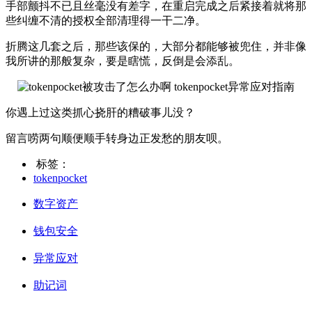
手部颤抖不已且丝毫没有差字，在重启完成之后紧接着就将那
些纠缠不清的授权全部清理得一干二净。
折腾这几套之后，那些该保的，大部分都能够被兜住，并非像
我所讲的那般复杂，要是瞎慌，反倒是会添乱。
你遇上过这类抓心挠肝的糟破事儿没？
留言唠两句顺便顺手转身边正发愁的朋友呗。
标签：
tokenpocket
数字资产
钱包安全
异常应对
助记词