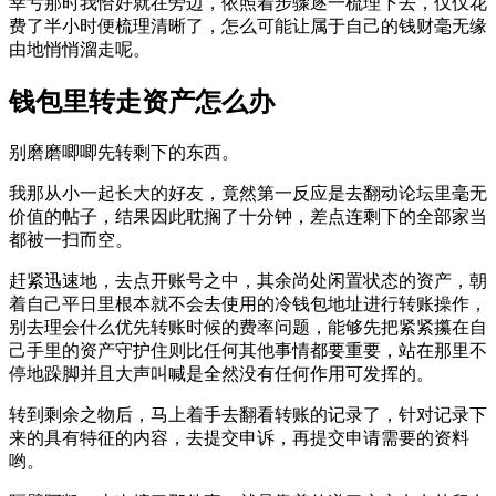
幸亏那时我恰好就在旁边，依照着步骤逐一梳理下去，仅仅花
费了半小时便梳理清晰了，怎么可能让属于自己的钱财毫无缘
由地悄悄溜走呢。
钱包里转走资产怎么办
别磨磨唧唧先转剩下的东西。
我那从小一起长大的好友，竟然第一反应是去翻动论坛里毫无
价值的帖子，结果因此耽搁了十分钟，差点连剩下的全部家当
都被一扫而空。
赶紧迅速地，去点开账号之中，其余尚处闲置状态的资产，朝
着自己平日里根本就不会去使用的冷钱包地址进行转账操作，
别去理会什么优先转账时候的费率问题，能够先把紧紧攥在自
己手里的资产守护住则比任何其他事情都要重要，站在那里不
停地跺脚并且大声叫喊是全然没有任何作用可发挥的。
转到剩余之物后，马上着手去翻看转账的记录了，针对记录下
来的具有特征的内容，去提交申诉，再提交申请需要的资料
哟。